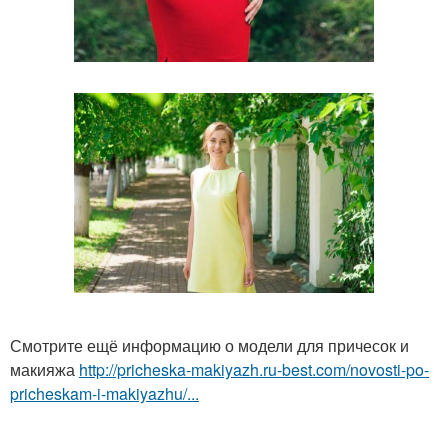
Смотрите ещё информацию о модели для причесок и
макияжа
http://pricheska-makiyazh.ru-best.com/novosti-po-
pricheskam-i-makiyazhu/...