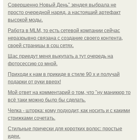
Совершенно Новый День" зендея выбрала не
просто очередной наряд, а настоящий артефакт
высокой моды.
Работа в MLM, то есть сетевой компании сейчас
неразрывно связана с создание своего контента,
своей страницы в соц сетях.
Щас приедут меня выкупать а тут очередь на
фотосессию со мной.
Приходи к нам в прикиде в стиле 90 х и получай
подарки от руки вверх!
Мой ответ на комментарий о том, что "ну маникюр то
всё таки можно было бы сделать.
Челка - шторка: кому подходит, как носить и с какими
стрижками сочетать.
Стильные прически для коротких волос: простые
идеи.