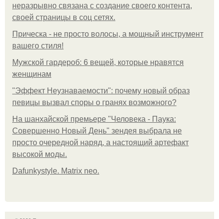
неразрывно связана с создание своего контента,
своей страницы в соц сетях.
Прическа - не просто волосы, а мощный инструмент
вашего стиля!
Мужской гардероб: 6 вещей, которые нравятся
женщинам
"Эффект Неузнаваемости": почему новый образ
певицы вызвал споры о гранях возможного?
На шанхайской премьере "Человека - Паука:
Совершенно Новый День" зендея выбрала не
просто очередной наряд, а настоящий артефакт
высокой моды.
Dafunkystyle. Matrix neo.