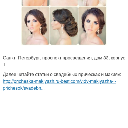
Санкт_Петербург, проспект просвещения, дом 33, корпус
1.
Далее читайте статьи о свадебных прическах и макияж
http://pricheska-makiyazh.ru-best.com/vidy-makiyazha-i-
prichesok/svadebn...