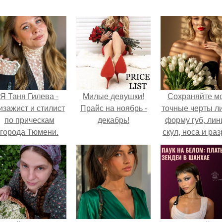
Я Таня Гилева -
Милые девушки!
Сохраняйте м
изажист и стилист
Прайс на ноябрь -
точные черты ли
по прическам
декабрь!
форму губ, ли
города Тюмени.
скул, носа и раз
глаз.