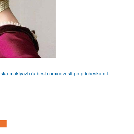
heska-makiyazh.ru-best.com/novosti-po-pricheskam-i-