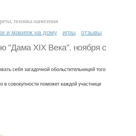
реты, техника нанесения
ки и макияж на дому
игры
отзывы
 "Дама XIX Века". ноября с
овать себя загадочной обольстительницей того
то в совокупности поможет каждой участнице