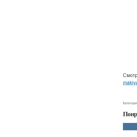
Смотр
makiya
Категори
Понр