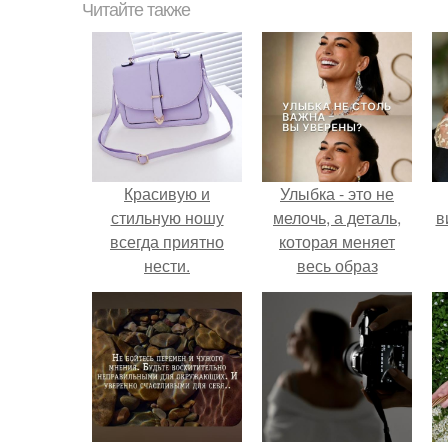
Читайте также
Красивую и
Улыбка - это не
стильную ношу
мелочь, а деталь,
в
всегда приятно
которая меняет
нести.
весь образ
человека.