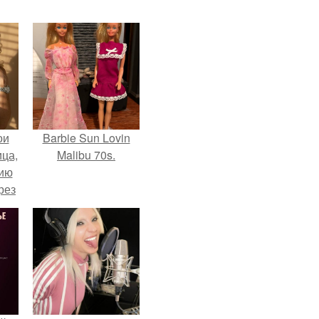
ои
Barbie Sun Lovin
ца,
Malibu 70s.
нию
рез