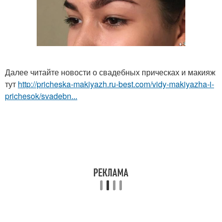
Далее читайте новости о свадебных прическах и макияж
тут
http://pricheska-makiyazh.ru-best.com/vidy-makiyazha-i-
prichesok/svadebn...