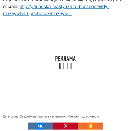
ссылке
http://pricheska-makiyazh.ru-best.com/vidy-
makiyazha-i-prichesok/makiyaz...
Категории:
Свадебные прически и макияж
,
Макияж под прическу