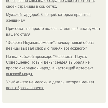
неразрывно связана с создание своего контента,
своей страницы в соц сетях.
Мужской гардероб: 6 вещей, которые нравятся
женщинам
Прическа - не просто волосы, а мощный инструмент
вашего стиля!
"Эффект Неузнаваемости": почему новый образ
певицы вызвал споры о гранях возможного?
На шанхайской премьере "Человека - Паука:
Совершенно Новый День" зендея выбрала не
просто очередной наряд, а настоящий артефакт
высокой моды.
Улыбка - это не мелочь, а деталь, которая меняет
весь образ человека.