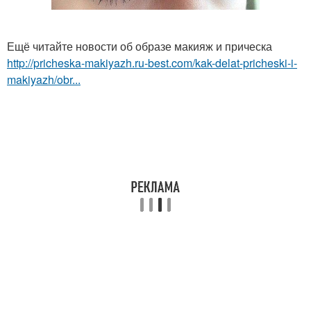
Ещё читайте новости об образе макияж и прическа
http://pricheska-makiyazh.ru-best.com/kak-delat-pricheski-i-
makiyazh/obr...