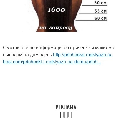
Смотрите ещё информацию о прическе и макияж с
выездом на дом здесь
http://pricheska-makiyazh.ru-
best.com/pricheski-i-makiyazh-na-domu/prich...