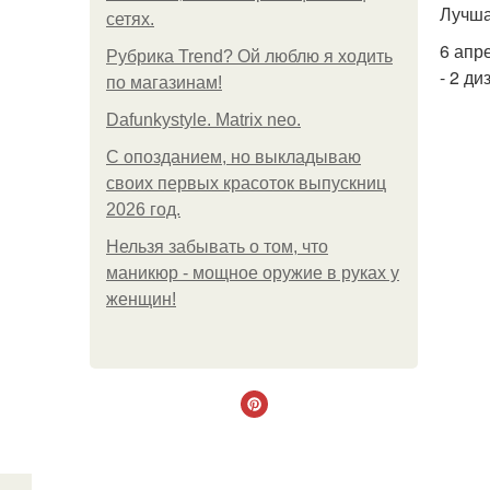
Лучша
сетях.
6 апр
Рубрика Trend? Ой люблю я ходить
- 2 ди
по магазинам!
Dafunkystyle. Matrix neo.
С опозданием, но выкладываю
своих первых красоток выпускниц
2026 год.
Нельзя забывать о том, что
маникюр - мощное оружие в руках у
женщин!