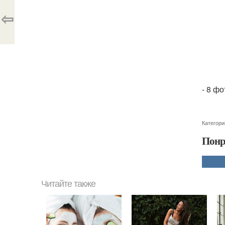
⇦
- 8 фо
Категори
Понр
Читайте также