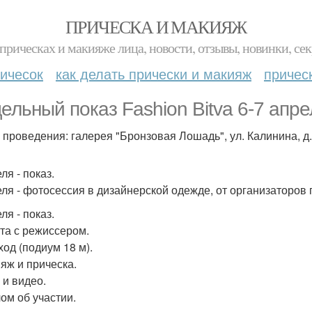
ПРИЧЕСКА И МАКИЯЖ
прическах и макияже лица, новости, отзывы, новинки, сек
ичесок
как делать прически и макияж
причес
ельный показ Fashion Bitva 6-7 апре
 проведения: галерея "Бронзовая Лошадь", ул. Калинина, д.
ля - показ.
еля - фотосессия в дизайнерской одежде, от организаторов 
ля - показ.
ота с режиссером.
ход (подиум 18 м).
ияж и прическа.
 и видео.
лом об участии.