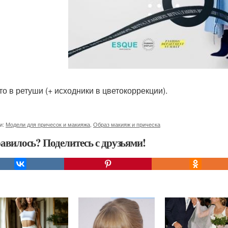
то в ретуши (+ исходники в цветокоррекции).
и:
Модели для причесок и макияжа
,
Образ макияж и прическа
авилось? Поделитесь с друзьями!