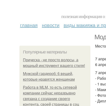
полезная информация о 
главная
новости
виды макияжа и пр
Мод
Место
Популярные материалы
7 апре
Прическа - не просто волосы, а
6 апр
мощный инструмент вашего стиля!
7 апре
Мужской гардероб: 6 вещей,
- Раб
которые нравятся женщинам
- 1 вы
Работа в MLM, то есть сетевой
- Мак
компании сейчас неразрывно
- Фото
связана с создание своего
- Дип
контента, своей страницы в соц