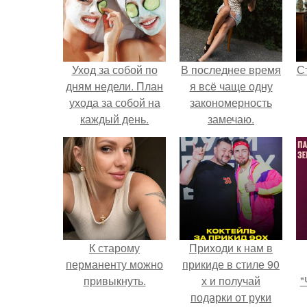
Уход за собой по
В последнее время
С
дням недели. План
я всё чаще одну
ухода за собой на
закономерность
каждый день.
замечаю.
э
К старому
Приходи к нам в
перманенту можно
прикиде в стиле 90
привыкнуть.
х и получай
"
подарки от руки