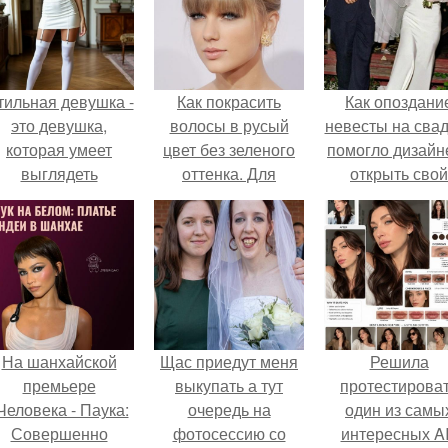
тильная девушка -
Как покрасить
Как опоздани
это девушка,
волосы в русый
невесты на сва
которая умеет
цвет без зеленого
помогло дизайн
выглядеть
оттенка. Для
открыть свой
привлекательно и
здоровья волос:
бренд.
легантно в любои
причины появления
ситуации.
зеленого оттенка
На шанхайской
Щас приедут меня
Решила
премьере
выкупать а тут
протестирова
Человека - Паука:
очередь на
один из самы
Совершенно
фотосессию со
интересных AI