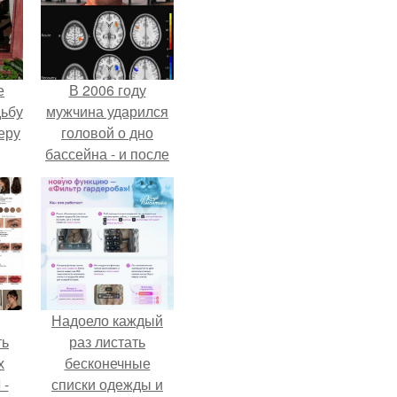
е
В 2006 году
дьбу
мужчина ударился
еру
головой о дно
бассейна - и после
этого его жизнь
изменилась самым
странным образом.
Надоело каждый
ть
раз листать
х
бесконечные
 -
списки одежды и