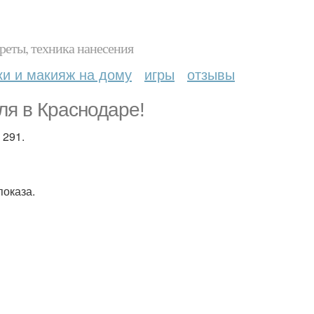
реты, техника нанесения
ки и макияж на дому
игры
отзывы
ля в Краснодаре!
 291.
показа.