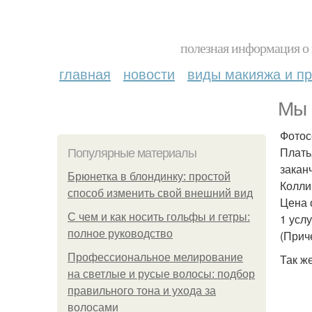
полезная информация о 
главная
новости
виды макияжа и пр
Мы 
Фотос
Плать
Популярные материалы
закан
Брюнетка в блондинку: простой
Колли
способ изменить свой внешний вид
Цена 
С чем и как носить гольфы и гетры:
1 усл
полное руководство
(Прич
Профессиональное мелирование
Так же
на светлые и русые волосы: подбор
правильного тона и ухода за
волосами