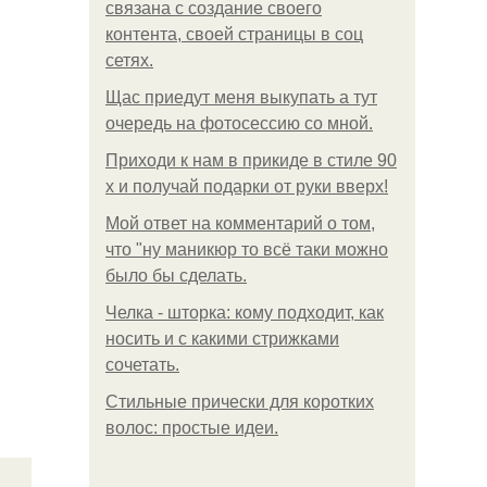
связана с создание своего
контента, своей страницы в соц
сетях.
Щас приедут меня выкупать а тут
очередь на фотосессию со мной.
Приходи к нам в прикиде в стиле 90
х и получай подарки от руки вверх!
Мой ответ на комментарий о том,
что "ну маникюр то всё таки можно
было бы сделать.
Челка - шторка: кому подходит, как
носить и с какими стрижками
сочетать.
Стильные прически для коротких
волос: простые идеи.