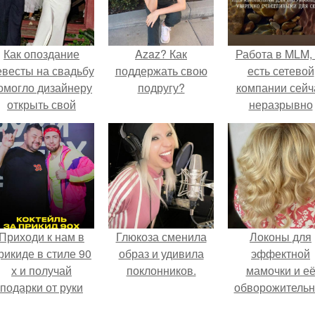
Как опоздание
Azaz? Как
Работа в MLM, 
евесты на свадьбу
поддержать свою
есть сетевой
омогло дизайнеру
подругу?
компании сейч
открыть свой
неразрывно
бренд.
связана с созда
своего контент
своей страниц
соц сетях.
Приходи к нам в
Глюкоза сменила
Локоны для
рикиде в стиле 90
образ и удивила
эффектной
х и получай
поклонников.
мамочки и е
подарки от руки
обворожительн
вверх!
дочурки.