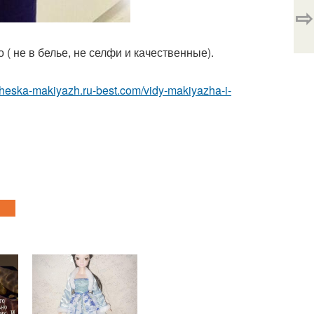
⇨
о ( не в белье, не селфи и качественные).
icheska-makiyazh.ru-best.com/vidy-makiyazha-i-