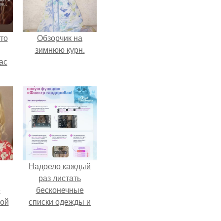
то
Обзорчик на
зимнюю курн.
ас
ние
а,
ы в
Надоело каждый
раз листать
ё
бесконечные
ой
списки одежды и
заново собирать