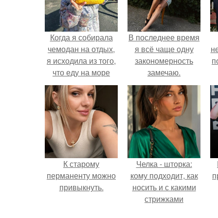
Когда я собирала
В последнее время
чемодан на отдых,
я всё чаще одну
н
я исходила из того,
закономерность
п
что еду на море
замечаю.
одна с двумя
детьми.
К старому
Челка - шторка:
перманенту можно
кому подходит, как
п
привыкнуть.
носить и с какими
стрижками
сочетать.