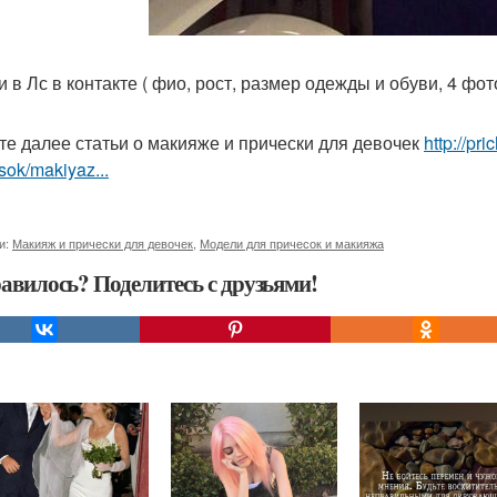
 в Лс в контакте ( фио, рост, размер одежды и обуви, 4 фот
те далее статьи о макияже и прически для девочек
http://pr
sok/makiyaz...
и:
Макияж и прически для девочек
,
Модели для причесок и макияжа
авилось? Поделитесь с друзьями!