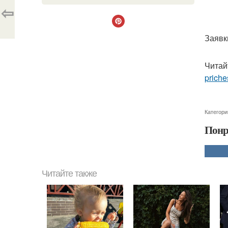
⇦
Заявки
Читай
priche
Категори
Понр
Читайте также