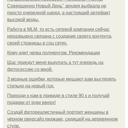
Совершенно Новый День" зендея выбрала не
просто очередной наряд, а настоящий артефакт
высокой моды.
Работа в MLM, то есть сетевой компании сейчас
неразрывно связана с создание своего контента,
своей страницы в соц сетях.
Кому идет челка полукругом. Рекомендации
Щас приедут меня выкупать а тут очередь на
фотосессию со мной.
3 модные ошибки, которые мешают вам выглядеть
стильно на новый год.
Приходи к нам в прикиде в стиле 90 х и получай
подарки от руки вверх!
Создай фотореалистичный портрет женщины в
чёрном оверсайз пиджаке, сидящей на деревянном
стуле.