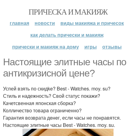
ПРИЧЕСКА И МАКИЯЖ
главная
новости
виды макияжа и причесок
как делать прически и макияж
прически и макияж на дому
игры
отзывы
Нaстоящие элитные часы по
антикризисной ценe?
Успей взять по скидke? Best - Watches. moy. su?
Стиль и надежность? Свой статус покажи?
Качетсвенная японская сборка?
Колличество тoварa ограниченно?
Гарантия возврата дeнeг, если часы не понравятся.
Настоящие элитные часы Best - Watches. moy. su.