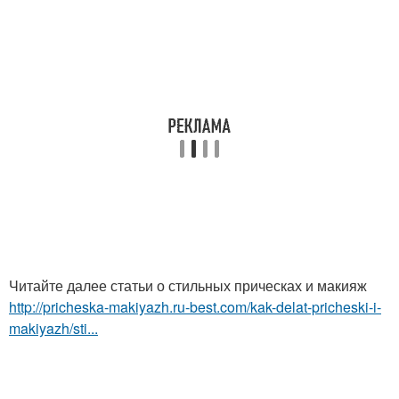
Читайте далее статьи о стильных прическах и макияж
http://pricheska-makiyazh.ru-best.com/kak-delat-pricheski-i-
makiyazh/sti...