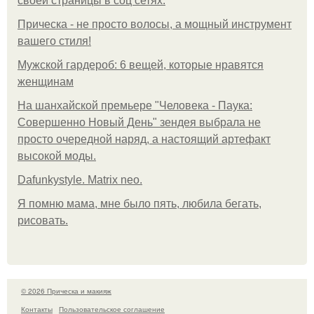
своей страницы в соц сетях.
Прическа - не просто волосы, а мощный инструмент
вашего стиля!
Мужской гардероб: 6 вещей, которые нравятся
женщинам
На шанхайской премьере "Человека - Паука:
Совершенно Новый День" зендея выбрала не
просто очередной наряд, а настоящий артефакт
высокой моды.
Dafunkystyle. Matrix neo.
Я помню мама, мне было пять, любила бегать,
рисовать.
© 2026 Прическа и макияж
Контакты
Пользовательское соглашение