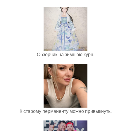
Обзорчик на зимнюю курн.
К старому перманенту можно привыкнуть.