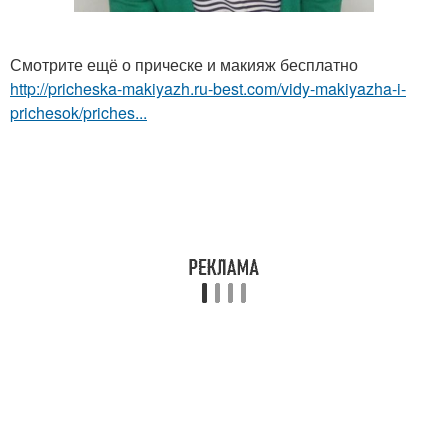
Смотрите ещё о прическе и макияж бесплатно
http://pricheska-makiyazh.ru-best.com/vidy-makiyazha-i-
prichesok/priches...