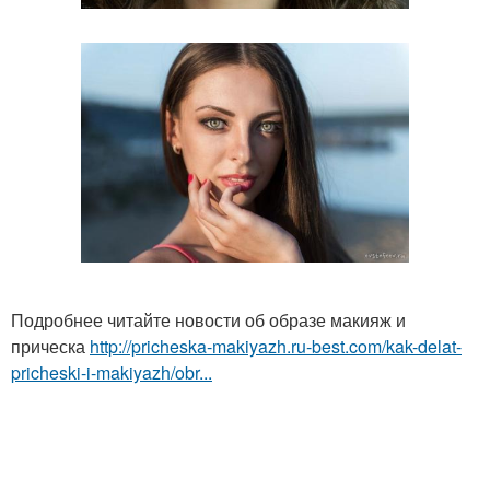
Подробнее читайте новости об образе макияж и
прическа
http://pricheska-makiyazh.ru-best.com/kak-delat-
pricheski-i-makiyazh/obr...