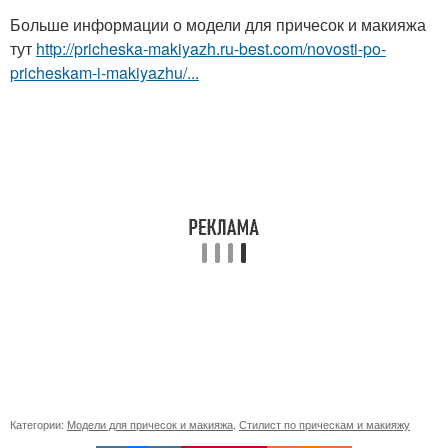
Больше информации о модели для причесок и макияжа
тут
http://pricheska-makiyazh.ru-best.com/novosti-po-
pricheskam-i-makiyazhu/...
Категории:
Модели для причесок и макияжа
,
Стилист по прическам и макияжу