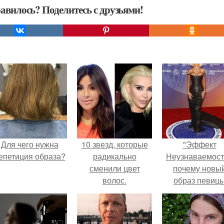
авилось? Поделитесь с друзьями!
Для чего нужна
10 звезд, которые
"Эффект
епетиция образа?
радикально
Неузнаваемост
сменили цвет
почему новы
волос.
образ певиц
вызвал споры
гранях
возможного?