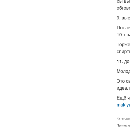
бы вы
обгов
9. вые
После
10. с
Торже
спирт
11. д
Молод
Это с
идеал
Ещё ч
makiya
Категори
Прическ