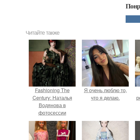
Понр
Читайте также
Fashioning The
Я очень люблю то,
Century: Наталья
что я делаю.
р
Водянова в
фотосессии
Стивена мейзела
для Vogue US May
2007.