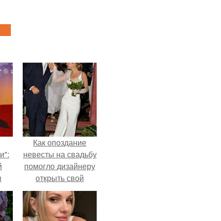
Как опоздание
и":
невесты на свадьбу
й
помогло дизайнеру
ы
открыть свой
 о
бренд.