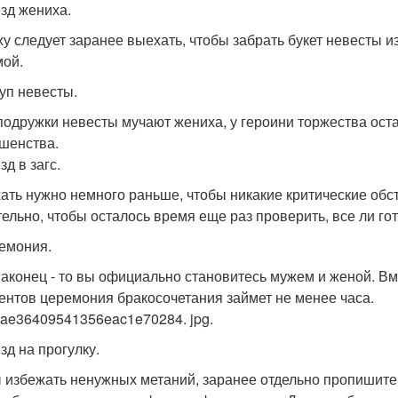
езд жениха.
у следует заранее выехать, чтобы забрать букет невесты из
ой.
куп невесты.
подружки невесты мучают жениха, у героини торжества оста
шенства.
зд в загс.
ать нужно немного раньше, чтобы никакие критические обст
ельно, чтобы осталось время еще раз проверить, все ли гот
ремония.
Наконец - то вы официально становитесь мужем и женой. 
ентов церемония бракосочетания займет не менее часа.
ae36409541356eac1e70284. jpg.
зд на прогулку.
 избежать ненужных метаний, заранее отдельно пропишите п