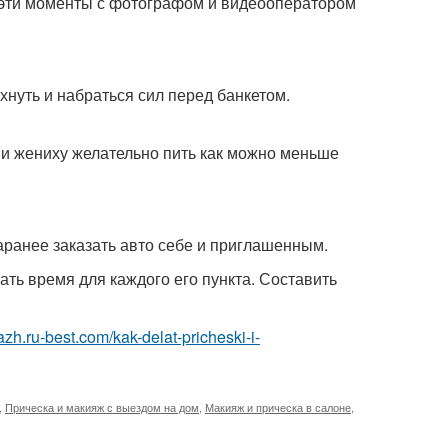
 эти моменты с фотографом и видеооператором
хнуть и набраться сил перед банкетом.
 и жениху желательно пить как можно меньше
аранее заказать авто себе и приглашенным.
ть время для каждого его пункта. Составить
azh.ru-best.com/kak-delat-pricheski-i-
,
Прическа и макияж с выездом на дом
,
Макияж и прическа в салоне
,