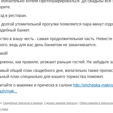
 обязательно хотели сфотографироваться. До свадьбы все
орите.
зд в ресторан.
 долгой утомительной прогулки появляется пара минут отдо
вадебный банкет.
ство в вашу честь - самая продолжительная часть. Невесте
ного, ведь для вас день банкетом не заканчивается.
омой!
ожены, как правило, уезжают раньше гостей. Не забудьте з
амый общий план свадебного дня, желательно также прописа
ьный план специально для вашего торжества поможет.
итайте о макияже и прическа в салоне
http://pricheska-makiy
zh/mak...
и:
Свадебные прически и макияж
,
Сделать макияж прическу
,
Образ макияж и прическа
и дома