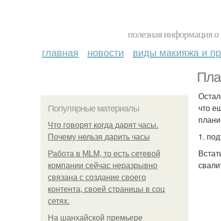
полезная информация о 
главная
новости
виды макияжа и пр
Пла
Остал
что е
Популярные материалы
плани
Что говорят когда дарят часы.
1. по
Почему нельзя дарить часы
Встат
Работа в MLM, то есть сетевой
свалит
компании сейчас неразрывно
связана с создание своего
контента, своей страницы в соц
сетях.
На шанхайской премьере