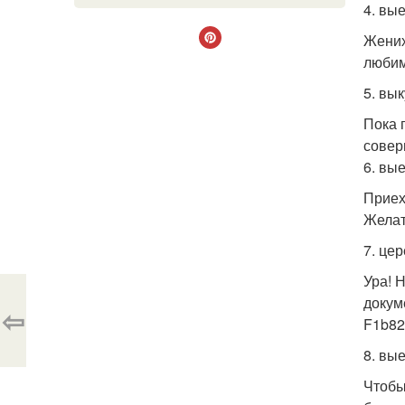
4. вы
Жених
любим
5. вы
Пока 
совер
6. вые
Приех
Желат
7. це
Ура! 
докум
⇦
F1b82
8. вые
Чтобы