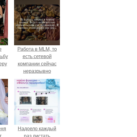
е
Работа в MLM, то
дьбу
есть сетевой
еру
компании сейчас
неразрывно
связана с создание
своего контента,
своей страницы в
соц сетях.
еня
Надоело каждый
т
раз листать