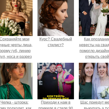
Сохраняйте мои
Курс? Свадебный
Как опоздани
очные черты лица,
стилист?
невесты на сва
форму губ, линию
помогло дизайн
кул, носа и разрез
открыть свой
глаз.
бренд.
Челка - шторка:
Приходи к нам в
Щас приедут м
ому подходит, как
прикиде в стиле 90
выкупать а ту