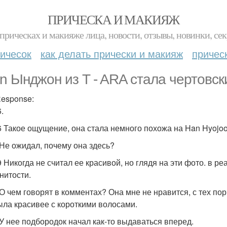
ПРИЧЕСКА И МАКИЯЖ
прическах и макияже лица, новости, отзывы, новинки, сек
ичесок
как делать прически и макияж
причес
n Ынджон из T - ARA стала чертовск
Response:
6.
36 Такое ощущение, она стала немного похожа на Han Hyojoo
7 Не ожидал, почему она здесь?
19 Никогда не считал ее красивой, но глядя на эти фото. в 
нитости.
0 О чем говорят в комментах? Она мне не нравится, с тех по
ыла красивее с короткими волосами.
0 У нее подбородок начал как-то выдаваться вперед.