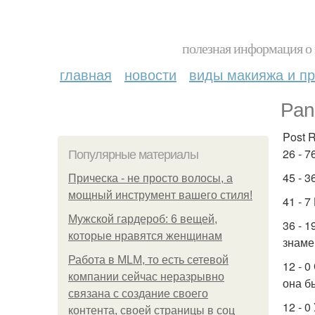
полезная информация о 
главная
новости
виды макияжа и пр
Pan
Post 
26 - 7
Популярные материалы
45 - 
Прическа - не просто волосы, а
мощный инструмент вашего стиля!
41 - 
Мужской гардероб: 6 вещей,
36 - 
которые нравятся женщинам
знаме
Работа в MLM, то есть сетевой
12 - 
компании сейчас неразрывно
она б
связана с создание своего
12 - 
контента, своей страницы в соц