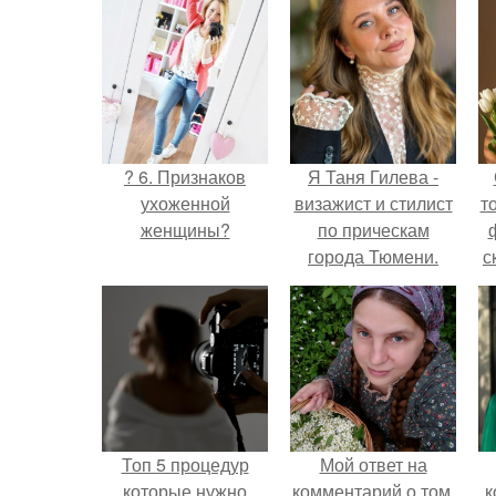
? 6. Признаков
Я Таня Гилева -
ухоженной
визажист и стилист
т
женщины?
по прическам
города Тюмени.
с
Топ 5 процедур
Мой ответ на
которые нужно
комментарий о том,
к