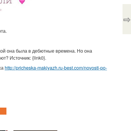
⇨
та.
акой она была в дебютные времена. Но она
т? Источник: {link0}.
жа
http://pricheska-makiyazh.ru-best.com/novosti-po-