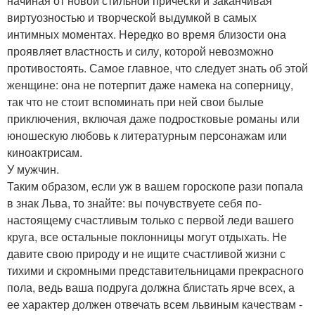
начиная от новой стильной прически и заканчивая
виртуозностью и творческой выдумкой в самых
интимных моментах. Нередко во время близости она
проявляет властность и силу, которой невозможно
противостоять. Самое главное, что следует знать об этой
женщине: она не потерпит даже намека на соперницу,
так что не стоит вспоминать при ней свои былые
приключения, включая даже подростковые романы или
юношескую любовь к литературным персонажам или
киноактрисам.
У мужчин.
Таким образом, если уж в вашем гороскопе рази попала
в знак Льва, то знайте: вы почувствуете себя по-
настоящему счастливым только с первой леди вашего
круга, все остальные поклонницы могут отдыхать. Не
давите свою природу и не ищите счастливой жизни с
тихими и скромными представительницами прекрасного
пола, ведь ваша подруга должна блистать ярче всех, а
ее характер должен отвечать всем львиным качествам -