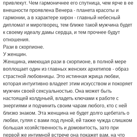
привлекут. Чем гармоничнее его спутница, чем ярче в ее
внешности проявлена Венера - планета красоты и
гармонии, а в характере хирон - главный небесный
дипломат и миротворец, тем ближе такой мужчина будет
к своему идеалу дамы сердца, и тем прочнее будут
отношения.
Рази в скорпионе.
У женщин.
Женщина, имеющая рази в скорпионе, в полной мере
воплощает один из главных женских архетипов - образ
страстной любовницы. Это истинная жрица любви,
которая интуитивно владеет этим искусством и покоряет
мужчин своей сексуальностью. Она может быть
настоящей колдуньей, владеть ключами к работе с
энергиями и подчинить своим чарам любого, кто с ней
близко знаком. Эта женщина не будет долго щебетать о
любви, гуляя с вами под луной, ей также чужда слишком
большая хозяйственность и домовитость, зато при
первой же интимной встрече она покажет вам, на что