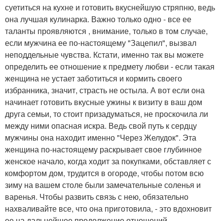
суетиться на кухне и готовить вкуснейшую стряпню, ведь
она лучшая кулинарка. Важно только одно - все ее
таланты проявляются , внимание, только в том случае,
если мужчина ее по-настоящему "Зацепил", вызвал
неподдельные чувства. Кстати, именно так вы можете
определить ее отношение к предмету любви - если такая
женщина не устает заботиться и кормить своего
избранника, значит, страсть не остыла. А вот если она
начинает готовить вкусные ужины к визиту в ваш дом
друга семьи, то стоит призадуматься, не проскочила ли
между ними опасная искра. Ведь свой путь к сердцу
мужчины она находит именно "Через Желудок". Эта
женщина по-настоящему раскрывает свое глубинное
женское начало, когда ходит за покупками, обставляет с
комфортом дом, трудится в огороде, чтобы потом всю
зиму на вашем столе были замечательные соленья и
варенья. Чтобы развить связь с нею, обязательно
нахваливайте все, что она приготовила, - это вдохновит
ее на дальнейшее продолжение отношений.