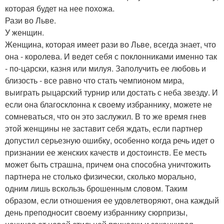
которая будет на нее похожа.
Рази во Льве.
У женщин.
Женщина, которая имеет рази во Льве, всегда знает, что
она - королева. И ведет себя с поклонниками именно так
- по-царски, казня или милуя. Заполучить ее любовь и
близость - все равно что стать чемпионом мира,
выиграть рыцарский турнир или достать с неба звезду. И
если она благосклонна к своему избраннику, можете не
сомневаться, что он это заслужил. В то же время гнев
этой женщины не заставит себя ждать, если партнер
допустил серьезную ошибку, особенно когда речь идет о
признании ее женских качеств и достоинств. Ее месть
может быть страшна, причем она способна уничтожить
партнера не столько физически, сколько морально,
одним лишь вскользь брошенным словом. Таким
образом, если отношения ее удовлетворяют, она каждый
день преподносит своему избраннику сюрпризы,