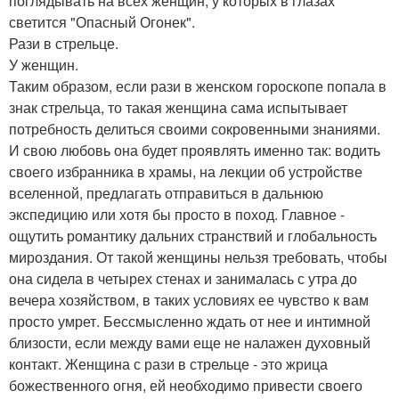
поглядывать на всех женщин, у которых в глазах
светится "Опасный Огонек".
Рази в стрельце.
У женщин.
Таким образом, если рази в женском гороскопе попала в
знак стрельца, то такая женщина сама испытывает
потребность делиться своими сокровенными знаниями.
И свою любовь она будет проявлять именно так: водить
своего избранника в храмы, на лекции об устройстве
вселенной, предлагать отправиться в дальнюю
экспедицию или хотя бы просто в поход. Главное -
ощутить романтику дальних странствий и глобальность
мироздания. От такой женщины нельзя требовать, чтобы
она сидела в четырех стенах и занималась с утра до
вечера хозяйством, в таких условиях ее чувство к вам
просто умрет. Бессмысленно ждать от нее и интимной
близости, если между вами еще не налажен духовный
контакт. Женщина с рази в стрельце - это жрица
божественного огня, ей необходимо привести своего