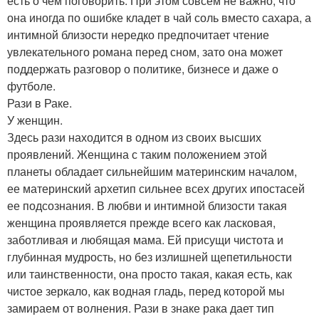
есть о чем поговорить. При этом совсем не важно, что
она иногда по ошибке кладет в чай соль вместо сахара, а
интимной близости нередко предпочитает чтение
увлекательного романа перед сном, зато она может
поддержать разговор о политике, бизнесе и даже о
футболе.
Рази в Раке.
У женщин.
Здесь рази находится в одном из своих высших
проявлений. Женщина с таким положением этой
планеты обладает сильнейшим материнским началом,
ее материнский архетип сильнее всех других ипостасей
ее подсознания. В любви и интимной близости такая
женщина проявляется прежде всего как ласковая,
заботливая и любящая мама. Ей присущи чистота и
глубинная мудрость, но без излишней щепетильности
или таинственности, она просто такая, какая есть, как
чистое зеркало, как водная гладь, перед которой мы
замираем от волнения. Рази в знаке рака дает тип