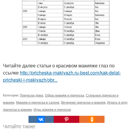
Читайте далее статьи о красивом макияже глаз по
ссылке
http://pricheska-makiyazh.ru-best.com/kak-delat-
pricheski-i-makiyazh/obr...
Категории:
Прически дома
,
Образ макияж и прическа
,
Стильные прически и
макияж
,
Макияж и прическа в салоне
,
Вечерние прически и макияж
,
Играть в игру
прически и макияж
,
Игры макияж и прически
Читайте также