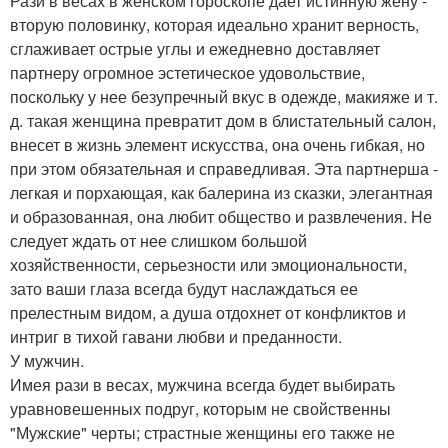
Рази в весах в женском гороскопе дает истинную жену -
вторую половинку, которая идеально хранит верность,
сглаживает острые углы и ежедневно доставляет
партнеру огромное эстетическое удовольствие,
поскольку у нее безупречный вкус в одежде, макияже и т.
д. такая женщина превратит дом в блистательный салон,
внесет в жизнь элемент искусства, она очень гибкая, но
при этом обязательная и справедливая. Эта партнерша -
легкая и порхающая, как балерина из сказки, элегантная
и образованная, она любит общество и развлечения. Не
следует ждать от нее слишком большой
хозяйственности, серьезности или эмоциональности,
зато ваши глаза всегда будут наслаждаться ее
прелестным видом, а душа отдохнет от конфликтов и
интриг в тихой гавани любви и преданности.
У мужчин.
Имея рази в весах, мужчина всегда будет выбирать
уравновешенных подруг, которым не свойственны
"Мужские" черты; страстные женщины его также не