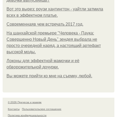
девочки выпускницы?
Вот это вырез: роузи хантингтон - уайтли затмила
всех в эффектном платьe.
Современнаяв чем встречать 2017 год.
На шанхайской премьере "Человека - Паука:
Совершенно Новый День" зендея выбрала не
просто очередной наряд, а настоящий артефакт
высокой моды.
Локоны для эффектной мамочки и её
обворожительной дочурки.
Вы можете прийти ко мне на съемку, любой.
© 2026 Прическа и макияж
Контакты
Пользовательское соглашение
Политика конфидециальности