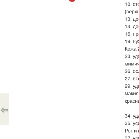
10. с
(верх
13. д
14. д
16. п
19. н
Кожа 
23. у
мимич
26. о
27. в
29. у
макия
красн
⇦
34. у
35. ус
Рот и
37. уд