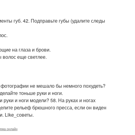
менты губ. 42. Подправьте губы (удалите следы
лос.
ющие на глаза и брови.
ы волос еще светлее.
на фотографии не мешало бы немного похудеть?
делайте тоньше руки и ноги.
 руки и ноги модели? 58. На руках и ногах
елите рельеф брюшного пресса, если он виден
и. Like_советы.
ияжа онлайн