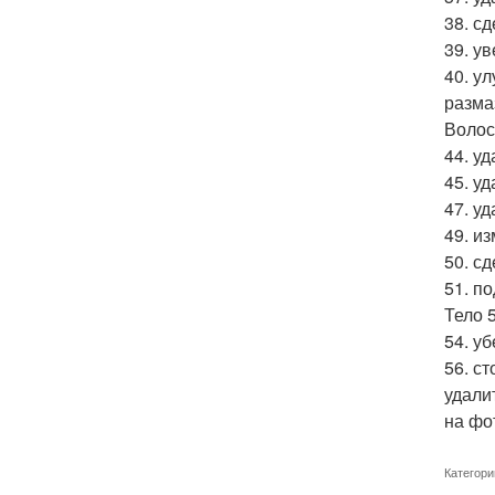
38. с
39. ув
40. у
разма
Волос
44. у
45. у
47. у
49. и
50. с
51. п
Тело 
54. у
56. с
удали
на фо
Категори