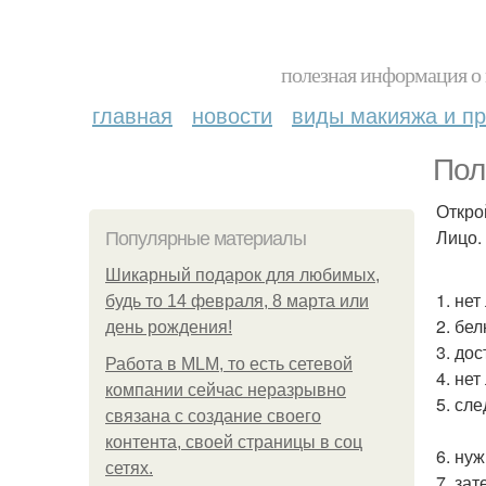
полезная информация о 
главная
новости
виды макияжа и пр
Пол
Откро
Лицо.
Популярные материалы
Шикарный подарок для любимых,
1. не
будь то 14 февраля, 8 марта или
2. бе
день рождения!
3. до
Работа в MLM, то есть сетевой
4. не
компании сейчас неразрывно
5. сл
связана с создание своего
контента, своей страницы в соц
6. ну
сетях.
7. за