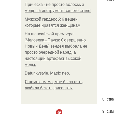
Прическа - не просто волосы, а
мощный инструмент вашего стиля!
Мужской гардероб: 6 вещей,
которые нравятся женщинам
На шанхайской премьере
"Человека - Паука: Совершенно
Новый День" зендея выбрала не
просто очередной наряд, а
настоящий артефакт высокой
моды.
Dafunkystyle. Matrix neo.
Я помню мама, мне было пять,
любила бегать, рисовать.
3. сд
9. си