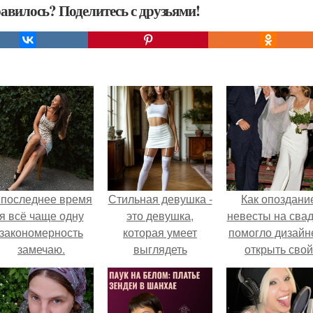
авилось? Поделитесь с друзьями!
 последнее время
Стильная девушка -
Как опоздани
я всё чаще одну
это девушка,
невесты на сва
закономерность
которая умеет
помогло дизайн
замечаю.
выглядеть
открыть свой
привлекательно и
бренд.
элегантно в любои
ситуации.