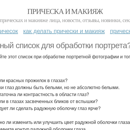
ПРИЧЕСКА И МАКИЯЖ
прическах и макияже лица, новости, отзывы, новинки, сек
ичесок
как делать прически и макияж
причес
ный список для обработки портрета
йте этот список при обработке портретной фотографии и тог
т ли красных прожилок в глазах?
лки глаз должны быть белыми, но не абсолютно белыми.
статочна ли контрастность в области глаз?
т ли в глазах засвеченных бликов от вспышки?
едует ли сделать радужную оболочку глаз ярче?
жно ли изменить или улучшить цвет радужной оболочки глаз
темните контур радужной оболочки глаза.