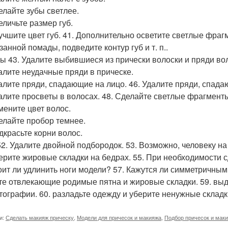
делайте зубы светлее.
еличьте размер губ.
лучшите цвет губ. 41. Дополнительно осветите светлые фраг
занной помады, подведите контур губ и т. п..
ы 43. Удалите выбившиеся из прически волоски и пряди во
далите неудачные пряди в прическе.
далите пряди, спадающие на лицо. 46. Удалите пряди, спада
далите просветы в волосах. 48. Сделайте светлые фрагмент
змените цвет волос.
делайте пробор темнее.
одкрасьте корни волос.
52. Удалите двойной подбородок. 53. Возможно, человеку 
берите жировые складки на бедрах. 55. При необходимости с
тоит ли удлинить ноги модели? 57. Кажутся ли симметричными
те отвлекающие родимые пятна и жировые складки. 59. выд
тографии. 60. разладьте одежду и уберите ненужные складк
и:
Сделать макияж прическу
,
Модели для причесок и макияжа
,
Подбор причесок и мак