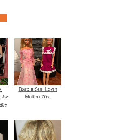
е
Barbie Sun Lovin
дьбу
Malibu 70s.
еру