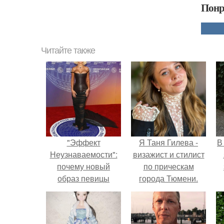
Понр
Читайте также
"Эффект
Я Таня Гилева -
В
Неузнаваемости":
визажист и стилист
почему новый
по прическам
образ певицы
города Тюмени.
вызвал споры о
гранях
возможного?