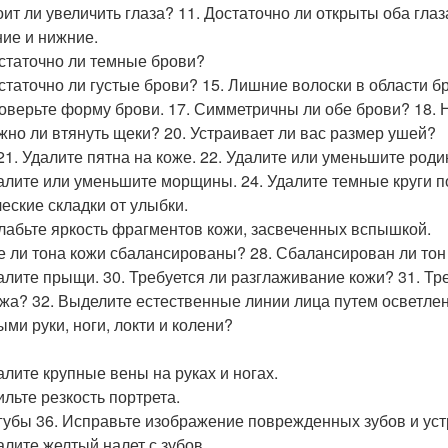
тоит ли увеличить глаза? 11. Достаточно ли открыты оба гл
ние и нижние.
остаточно ли темные брови?
остаточно ли густые брови? 15. Лишние волоски в области б
роверьте форму брови. 17. Симметричны ли обе брови? 18.
ужно ли втянуть щеки? 20. Устраивает ли вас размер ушей?
21. Удалите пятна на коже. 22. Удалите или уменьшите роди
далите или уменьшите морщины. 24. Удалите темные круги п
еские складки от улыбки.
слабьте яркость фрагментов кожи, засвеченных вспышкой.
се ли тона кожи сбалансированы? 28. Сбалансирован ли тон
далите прыщи. 30. Требуется ли разглаживание кожи? 31. Т
жа? 32. Выделите естественные линии лица путем осветлен
ыми руки, ноги, локти и колени?
далите крупные вены на руках и ногах.
ильте резкость портрета.
 губы 36. Исправьте изображение поврежденных зубов и ус
алите желтый налет с зубов.