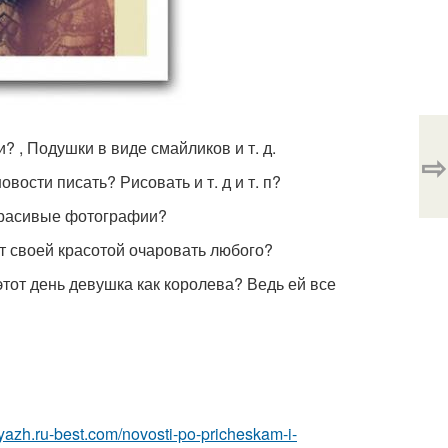
 , Подушки в виде смайликов и т. д.
⇨
вости писать? Рисовать и т. д и т. п?
 красивые фотографии?
т своей красотой очаровать любого?
тот день девушка как королева? Ведь ей все
iyazh.ru-best.com/novosti-po-pricheskam-i-