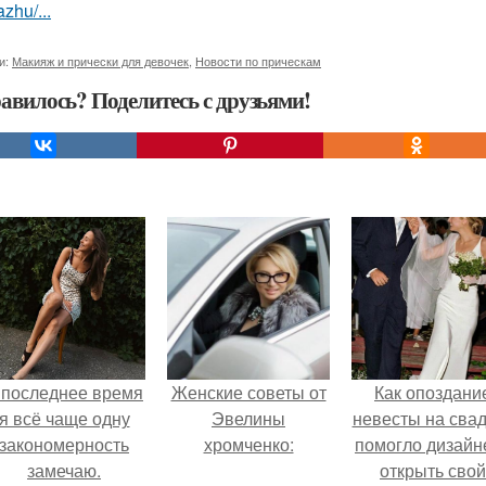
zhu/...
и:
Макияж и прически для девочек
,
Новости по прическам
авилось? Поделитесь с друзьями!
 последнее время
Женские советы от
Как опоздани
я всё чаще одну
Эвелины
невесты на сва
закономерность
хромченко:
помогло дизайн
замечаю.
открыть свой