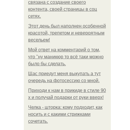
связана с создание своего
контента, своей страницы в соц
сетях.
Этот день был наполнен особенной
красотой, трепетом и невероятным
весельем!
Мой ответ на комментарий о том,
что "ну маникюр то всё таки можно
было бы сделать.
Щас приедут меня выкупать а тут
очередь на фотосессию со мной.
Приходи к нам в прикиде в стиле 90
х и получай подарки от руки вверх!
Челка - шторка: кому подходит, как
носить и с какими стрижками
сочетать.