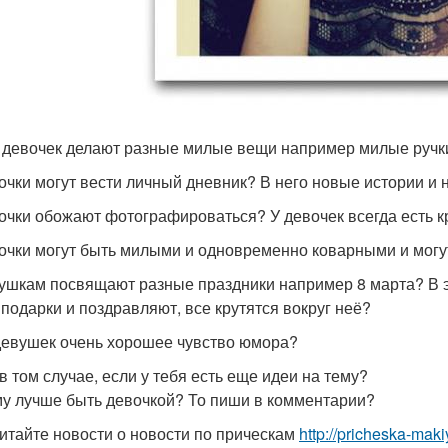
я девочек делают разные милые вещи например милые ручки?
вочки могут вести личный дневник? В него новые истории и но
вочки обожают фотографироваться? У девочек всегда есть
вочки могут быть милыми и одновременно коварными и могу
вушкам посвящают разные праздники например 8 марта? В э
 подарки и поздравляют, все крутятся вокруг неё?
 девушек очень хорошее чувство юмора?
в том случае, если у тебя есть еще идеи на тему?
у лучше быть девочкой? То пиши в комментарии?
итайте новости о новости по прическам
http://pricheska-mak