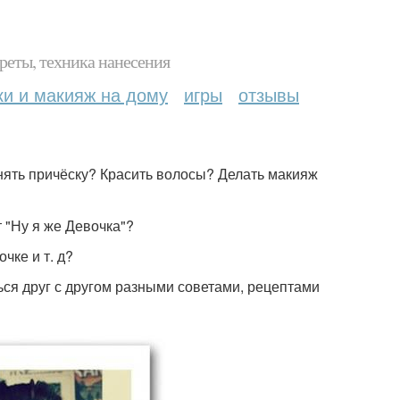
реты, техника нанесения
ки и макияж на дому
игры
отзывы
енять причёску? Красить волосы? Делать макияж
т "Ну я же Девочка"?
чке и т. д?
ься друг с другом разными советами, рецептами