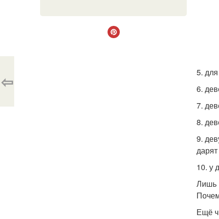
5. дл
⇦
6. де
7. де
8. де
9. де
дарят
10. у
Лишь 
Почем
Ещё ч