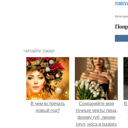
makiya
Категори
Понр
Читайте также
В чем встречать
Сохраняйте мои
В
новый год?
точные черты лица,
форму губ, линию
скул, носа и разрез