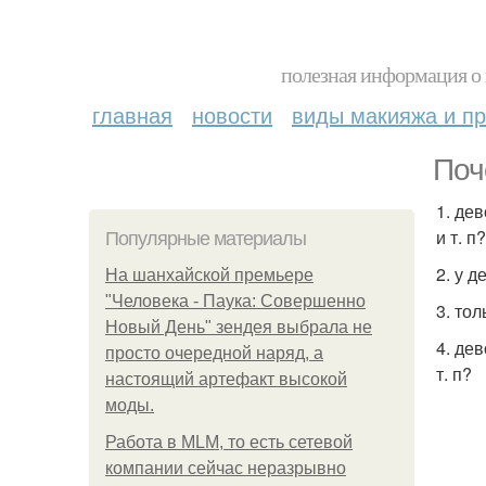
полезная информация о 
главная
новости
виды макияжа и пр
Поч
1. де
и т. п?
Популярные материалы
2. у 
На шанхайской премьере
"Человека - Паука: Совершенно
3. то
Новый День" зендея выбрала не
4. де
просто очередной наряд, а
т. п?
настоящий артефакт высокой
моды.
Работа в MLM, то есть сетевой
компании сейчас неразрывно