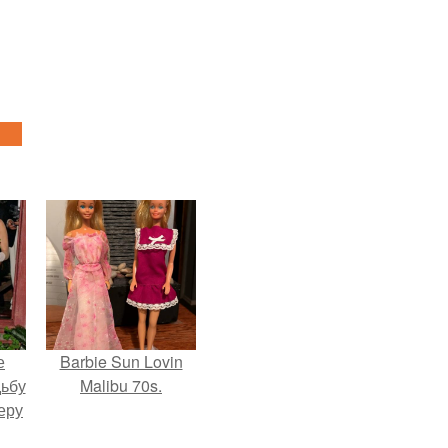
е
Barbie Sun Lovin
дьбу
Malibu 70s.
еру