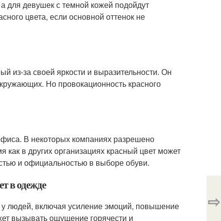
 а для девушек с темной кожей подойдут
сного цвета, если основной оттенок не
й из-за своей яркости и выразительности. Он
окружающих. Но провокационность красного
 офиса. В некоторых компаниях разрешено
мя как в других организациях красный цвет может
стью и официальностью в выборе обуви.
т в одежде
⇨
 у людей, включая усиление эмоций, повышение
жет вызывать ощущение горячести и