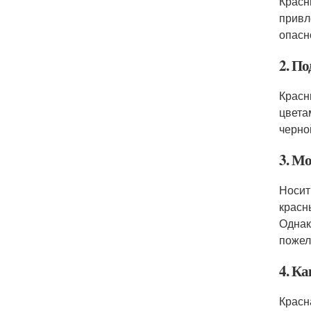
Красн
привл
опасн
2. По
Красн
цвета
черно
3. Мо
Носит
красн
Однак
пожел
4. К
Красн