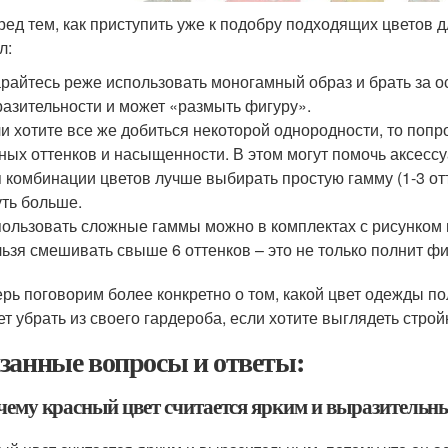
ред тем, как приступить уже к подобру подходящих цветов 
л:
райтесь реже использовать моногамный образ и брать за о
азительности и может «размыть фигуру».
и хотите все же добиться некоторой однородности, то попро
ных оттенков и насыщенности. В этом могут помочь аксессуа
 комбинации цветов лучше выбирать простую гамму (1-3 отт
уть больше.
ользовать сложные гаммы можно в комплектах с рисунком 
ьзя смешивать свыше 6 оттенков – это не только полнит фиг
ерь поговорим более конкретно о том, какой цвет одежды п
ет убрать из своего гардероба, если хотите выглядеть строй
занные вопросы и ответы:
очему красный цвет считается ярким и выразительн