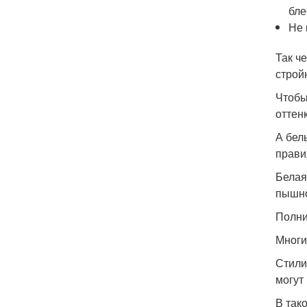
бле
Не 
Так ч
строй
Чтобы
оттен
А бел
прави
Белая
пышно
Полни
Многи
Стили
могут
В так