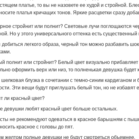
стящем платье, то вы не назовете ее худой и стройной. Бл
носите платья кричащих тонов. Яркие расцветки сразу доба
ерное стройнит или полнит? Световые лучи поглощаются че
ной. Но у этого универсального оттенка есть существенный 
 добиться легкого образа, черный тон можно разбавить ш
ками.
ый полнит или стройнит? Белый цвет визуально прибавляет 
льно оформить верх или низ, то полненькая девушка будет 
 шелковая блузка в сочетании с темно-синим кардиганом 
сти. Эти вещи будут приглушать белый тон, но не избавят е
т ли красный цвет?
е девушки любят красный цвет больше остальных.
сты не рекомендуют одеваться в красное барышням с пыш
 носить красное с головы до пят.
ом желтом полные девушки не будут смотреться объемнее.