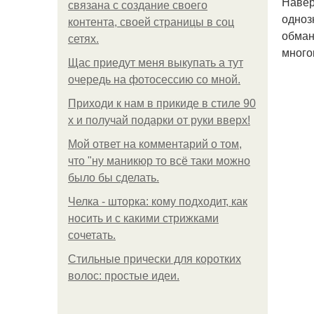
Навер
связана с создание своего
одноз
контента, своей страницы в соц
обман
сетях.
много
Щас приедут меня выкупать а тут
очередь на фотосессию со мной.
Приходи к нам в прикиде в стиле 90
х и получай подарки от руки вверх!
Мой ответ на комментарий о том,
что "ну маникюр то всё таки можно
было бы сделать.
Челка - шторка: кому подходит, как
носить и с какими стрижками
сочетать.
Стильные прически для коротких
волос: простые идеи.