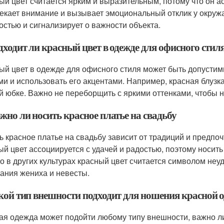
ый цвет считается ярким и выразительным, потому что он ас
екает внимание и вызывает эмоциональный отклик у окружа
остью и сигнализирует о важности объекта.
дходит ли красный цвет в одежде для офисного стил
ый цвет в одежде для офисного стиля может быть допустим
ми и использовать его акцентами. Например, красная блузк
й юбке. Важно не переборщить с яркими оттенками, чтобы н
жно ли носить красное платье на свадьбу
ь красное платье на свадьбу зависит от традиций и предпо
ый цвет ассоциируется с удачей и радостью, поэтому носить
о в других культурах красный цвет считается символом неуд
ания жениха и невесты.
акой тип внешности подходит для ношения красной 
ая одежда может подойти любому типу внешности, важно ли