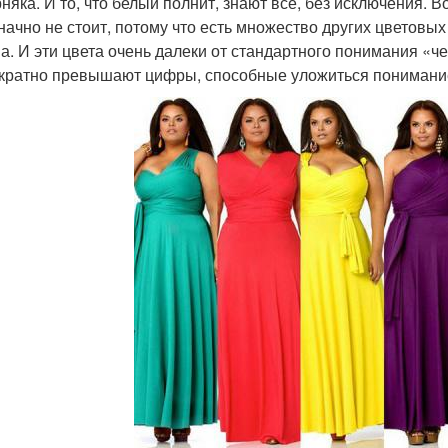
няка. И то, что белый полнит, знают все, без исключения. 
начно не стоит, потому что есть множество других цветов
а. И эти цвета очень далеки от стандартного понимания «ч
кратно превышают цифры, способные уложиться понимание 