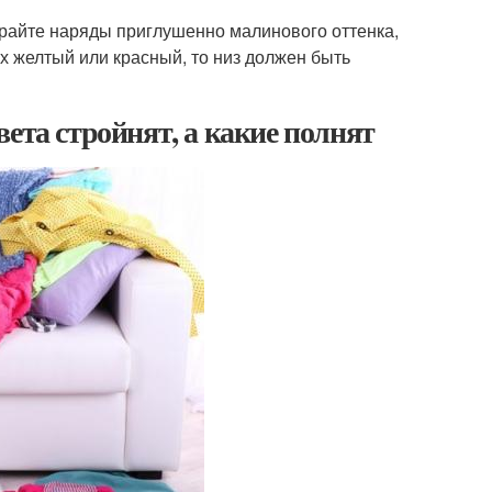
ирайте наряды приглушенно малинового оттенка,
рх желтый или красный, то низ должен быть
ета стройнят, а какие полнят