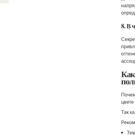
напря
опред
8. В 
Секре
привл
оттен
ассоц
Как
пол
Почем
цвете
Так к
Реком
Тем