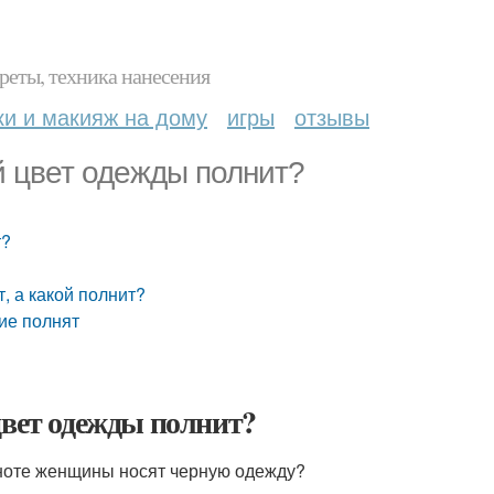
реты, техника нанесения
ки и макияж на дому
игры
отзывы
й цвет одежды полнит?
т?
, а какой полнит?
кие полнят
цвет одежды полнит?
лноте женщины носят черную одежду?