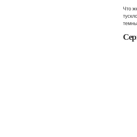
Что ж
тускл
темны
Сер