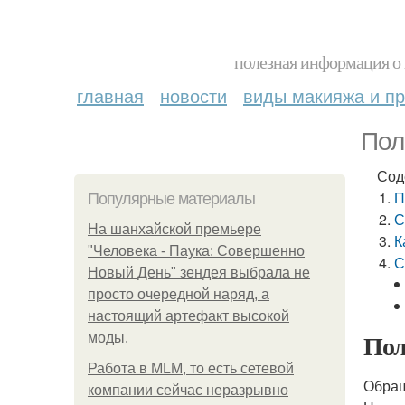
полезная информация о 
главная
новости
виды макияжа и пр
Пол
Сод
П
Популярные материалы
С
На шанхайской премьере
К
"Человека - Паука: Совершенно
С
Новый День" зендея выбрала не
просто очередной наряд, а
настоящий артефакт высокой
Пол
моды.
Работа в MLM, то есть сетевой
Обращ
компании сейчас неразрывно