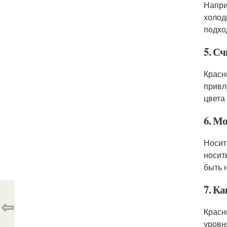
Напри
холод
подхо
5. С
Красн
привл
цвета
6. М
Носит
носит
быть 
7. К
⇦
Красн
уровн