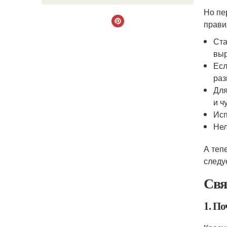
Но пе
прави
Ста
выр
Есл
раз
Для
и ч
Исп
Нел
А теп
следу
Свя
1. П