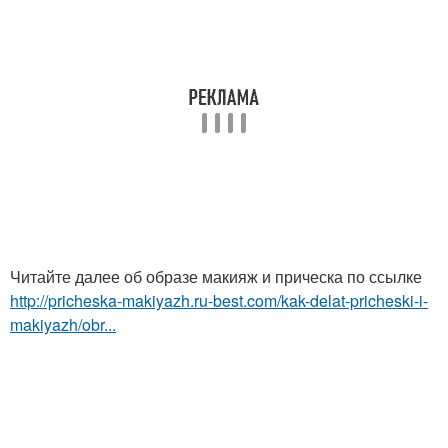
Читайте далее об образе макияж и прическа по ссылке
http://pricheska-makiyazh.ru-best.com/kak-delat-pricheski-i-
makiyazh/obr...