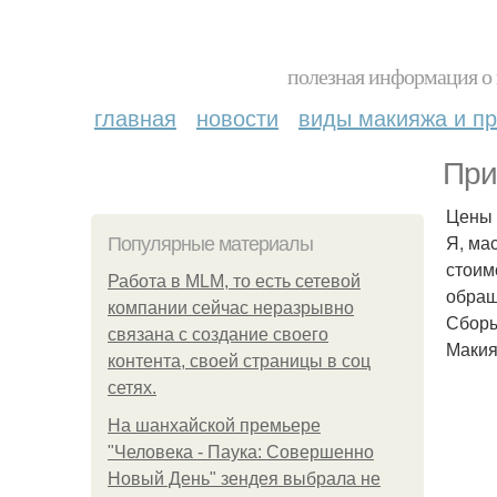
полезная информация о 
главная
новости
виды макияжа и пр
При
Цены 
Я, ма
Популярные материалы
стоим
Работа в MLM, то есть сетевой
обращ
компании сейчас неразрывно
Сборы
связана с создание своего
Макия
контента, своей страницы в соц
сетях.
На шанхайской премьере
"Человека - Паука: Совершенно
Новый День" зендея выбрала не