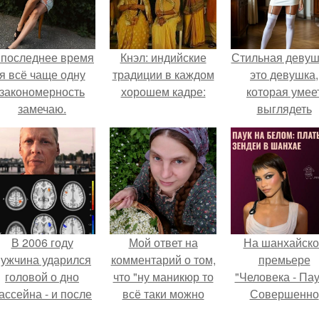
 последнее время
Кнэл: индийские
Стильная девуш
я всё чаще одну
традиции в каждом
это девушка,
закономерность
хорошем кадре:
которая умее
замечаю.
выглядеть
привлекательн
элегантно в лю
ситуации.
В 2006 году
Мой ответ на
На шанхайско
ужчина ударился
комментарий о том,
премьере
головой о дно
что "ну маникюр то
"Человека - Пау
ассейна - и после
всё таки можно
Совершенно
этого его жизнь
было бы сделать.
Новый День"