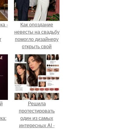
ка -
Как опоздание
невесты на свадьбу
т
помогло дизайнеру
открыть свой
о и
бренд.
бои
й
Решила
протестировать
ка:
один из самых
интересных AI -
промтов для бьюти