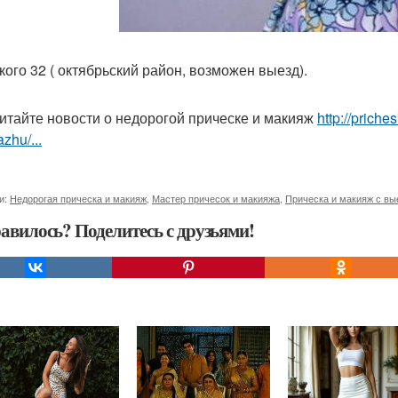
кого 32 ( октябрьский район, возможен выезд).
итайте новости о недорогой прическе и макияж
http://prich
zhu/...
и:
Недорогая прическа и макияж
,
Мастер причесок и макияжа
,
Прическа и макияж с вы
авилось? Поделитесь с друзьями!