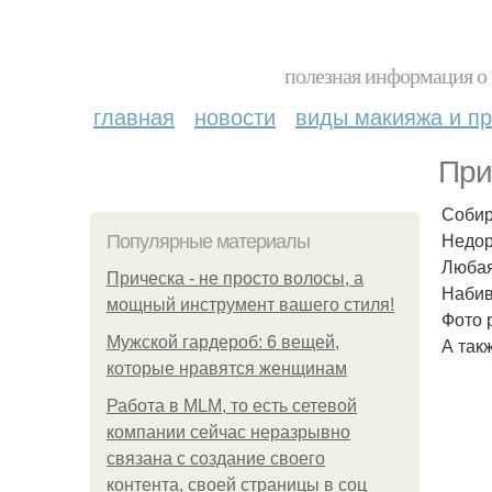
полезная информация о 
главная
новости
виды макияжа и пр
При
Собир
Недор
Популярные материалы
Любая
Прическа - не просто волосы, а
Набив
мощный инструмент вашего стиля!
Фото 
Мужской гардероб: 6 вещей,
А так
которые нравятся женщинам
Работа в MLM, то есть сетевой
компании сейчас неразрывно
связана с создание своего
контента, своей страницы в соц