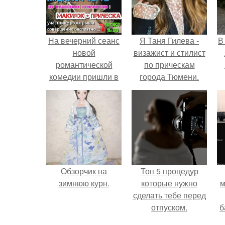
На вечерний сеанс
Я Таня Гилева -
В
новой
визажист и стилист
романтической
по прическам
комедии пришли в
города Тюмени.
основном девушки.
Обзорчик на
Топ 5 процедур
зимнюю курн.
которые нужно
м
сделать тебе перед
отпуском.
б