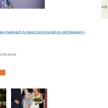
⇨
eska-makiyazh.ru-best.com/novosti-po-pricheskam-i-
ездом на дом