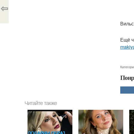
⇦
Вильс
Ещё ч
makiya
Категори
Понр
Читайте также