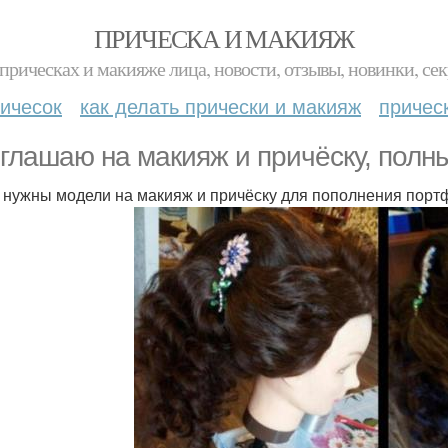
ПРИЧЕСКА И МАКИЯЖ
прическах и макияже лица, новости, отзывы, новинки, сек
ичесок
как делать прически и макияж
причес
глашаю на макияж и причёску, полн
 нужны модели на макияж и причёску для пополнения портф