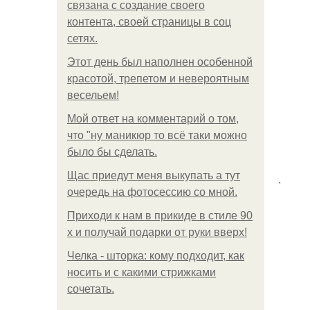
связана с создание своего
контента, своей страницы в соц
сетях.
Этот день был наполнен особенной
красотой, трепетом и невероятным
весельем!
Мой ответ на комментарий о том,
что "ну маникюр то всё таки можно
было бы сделать.
Щас приедут меня выкупать а тут
.
очередь на фотосессию со мной.
Приходи к нам в прикиде в стиле 90
х и получай подарки от руки вверх!
Челка - шторка: кому подходит, как
носить и с какими стрижками
сочетать.