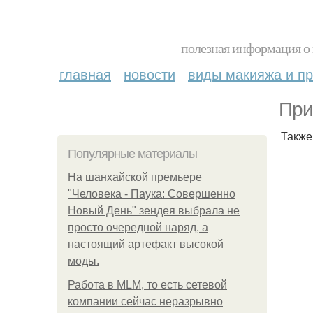
полезная информация о 
главная
новости
виды макияжа и пр
При
Также
Популярные материалы
На шанхайской премьере
"Человека - Паука: Совершенно
Новый День" зендея выбрала не
просто очередной наряд, а
настоящий артефакт высокой
моды.
Работа в MLM, то есть сетевой
компании сейчас неразрывно