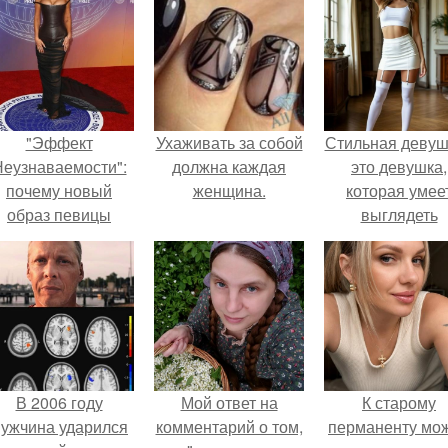
"Эффект
Ухаживать за собой
Стильная девуш
еузнаваемости":
должна каждая
это девушка,
почему новый
женщина.
которая умее
образ певицы
выглядеть
вызвал споры о
привлекательн
гранях
элегантно в лю
возможного?
ситуации.
В 2006 году
Мой ответ на
К старому
ужчина ударился
комментарий о том,
перманенту мо