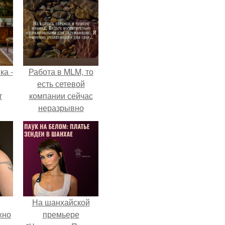
ка -
Работа в MLM, то
есть сетевой
т
компании сейчас
неразрывно
о и
связана с создание
бои
своего контента,
своей страницы в
соц сетях.
На шанхайской
жно
премьере