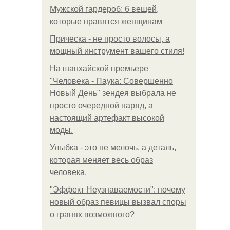
Мужской гардероб: 6 вещей,
которые нравятся женщинам
Прическа - не просто волосы, а
мощный инструмент вашего стиля!
На шанхайской премьере
"Человека - Паука: Совершенно
Новый День" зендея выбрала не
просто очередной наряд, а
настоящий артефакт высокой
моды.
Улыбка - это не мелочь, а деталь,
которая меняет весь образ
человека.
"Эффект Неузнаваемости": почему
новый образ певицы вызвал споры
о гранях возможного?