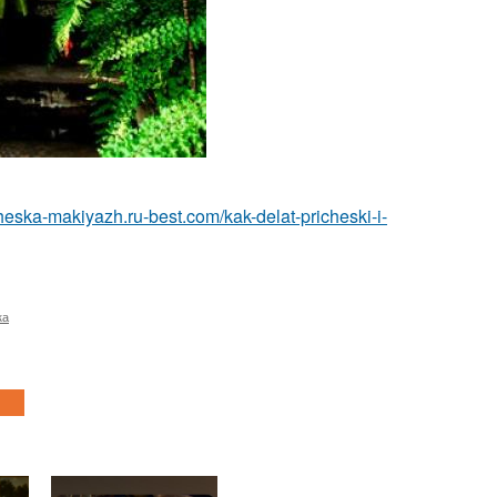
icheska-makiyazh.ru-best.com/kak-delat-pricheski-i-
ка