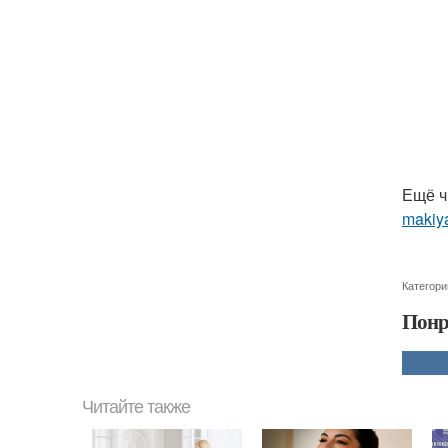
Ещё ч
makiya
Категори
Понр
Читайте также