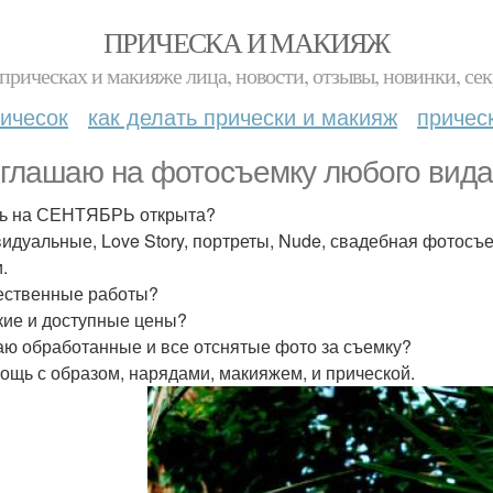
ПРИЧЕСКА И МАКИЯЖ
прическах и макияже лица, новости, отзывы, новинки, сек
ичесок
как делать прически и макияж
причес
глашаю на фотосъемку любого вида,
ь на СЕНТЯБРЬ открыта?
идуальные, Love Story, портреты, Nude, свадебная фотосъ
.
чественные работы?
зкие и доступные цены?
даю обработанные и все отснятые фото за съемку?
мощь с образом, нарядами, макияжем, и прической.