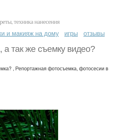
реты, техника нанесения
ки и макияж на дому
игры
отзывы
 а так же съемку видео?
емка? , Репортажная фотосъемка, фотосесии в