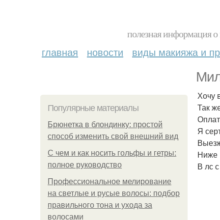
полезная информация о 
главная
новости
виды макияжа и пр
Мил
Хочу 
Так ж
Популярные материалы
Оплат
Брюнетка в блондинку: простой
Я сер
способ изменить свой внешний вид
Выез
С чем и как носить гольфы и гетры:
Ниже 
полное руководство
В лс 
Профессиональное мелирование
на светлые и русые волосы: подбор
правильного тона и ухода за
волосами