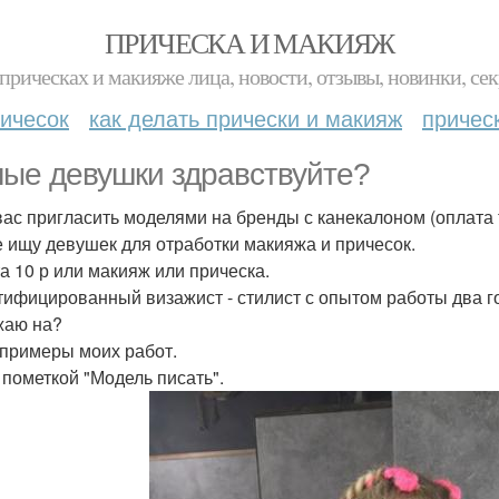
ПРИЧЕСКА И МАКИЯЖ
прическах и макияже лица, новости, отзывы, новинки, сек
ичесок
как делать прически и макияж
причес
ые девушки здравствуйте?
вас пригласить моделями на бренды с канекалоном (оплата т
е ищу девушек для отработки макияжа и причесок.
а 10 р или макияж или прическа.
тифицированный визажист - стилист с опытом работы два г
жаю на?
примеры моих работ.
с пометкой "Модель писать".