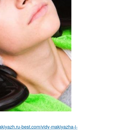
makiyazh.ru-best.com/vidy-makiyazha-i-