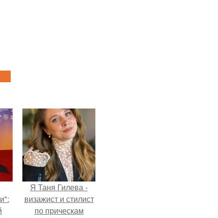
Я Таня Гилева -
и":
визажист и стилист
й
по прическам