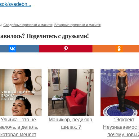
sok/svadebn...
и:
Свадебные прически и макияж
,
Вечерние прически и макияж
авилось? Поделитесь с друзьями!
Улыбка - это не
Маникюр, педикюр,
"Эффект
мелочь, а деталь,
шилак, ?
Неузнаваемост
которая меняет
почему новы