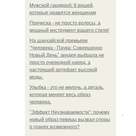
Мужской гардероб: 6 вещей,
которые нравятся женщинам
Прическа - не просто волосы, а
мощный инструмент вашего стиля!
На шанхайской премьере
"Человека - Паука: Совершенно
Новый День" зендея выбрала не
просто очередной наряд, а
настоящий артефакт высокой
моды.
Улыбка - это не мелочь, а деталь,
которая меняет весь образ
человека.
"Эффект Неузнаваемости": почему
.
новый образ певицы вызвал споры
о гранях возможного?