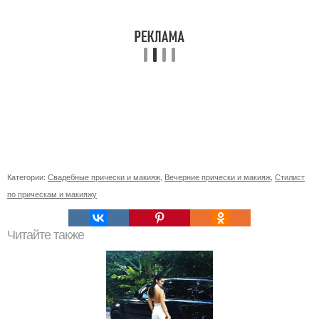
Категории:
Свадебные прически и макияж
,
Вечерние прически и макияж
,
Стилист
по прическам и макияжу
Читайте также