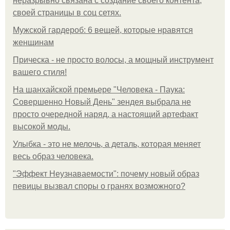
неразрывно связана с создание своего контента,
своей страницы в соц сетях.
Мужской гардероб: 6 вещей, которые нравятся
женщинам
Прическа - не просто волосы, а мощный инструмент
вашего стиля!
На шанхайской премьере "Человека - Паука:
Совершенно Новый День" зендея выбрала не
просто очередной наряд, а настоящий артефакт
высокой моды.
Улыбка - это не мелочь, а деталь, которая меняет
весь образ человека.
"Эффект Неузнаваемости": почему новый образ
певицы вызвал споры о гранях возможного?