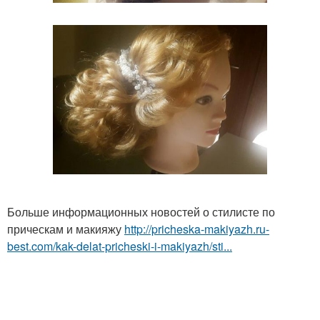
Больше информационных новостей о стилисте по
прическам и макияжу
http://pricheska-makiyazh.ru-
best.com/kak-delat-pricheski-i-makiyazh/sti...