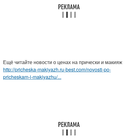
Ещё читайте новости о ценах на прически и макияж
http://pricheska-makiyazh.ru-best.com/novosti-po-
pricheskam-i-makiyazhu/...