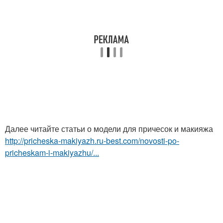
Далее читайте статьи о модели для причесок и макияжа
http://pricheska-makiyazh.ru-best.com/novosti-po-
pricheskam-i-makiyazhu/...