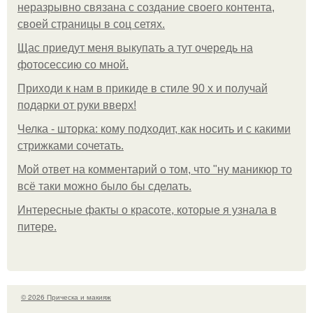
неразрывно связана с создание своего контента,
своей страницы в соц сетях.
Щас приедут меня выкупать а тут очередь на
фотосессию со мной.
Приходи к нам в прикиде в стиле 90 х и получай
подарки от руки вверх!
Челка - шторка: кому подходит, как носить и с какими
стрижками сочетать.
Мой ответ на комментарий о том, что "ну маникюр то
всё таки можно было бы сделать.
Интересные факты о красоте, которые я узнала в
питере.
© 2026 Прическа и макияж