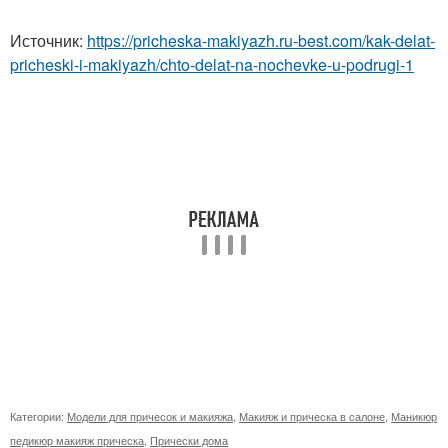
Источник:
https://pricheska-makiyazh.ru-best.com/kak-delat-
pricheski-i-makiyazh/chto-delat-na-nochevke-u-podrugi-1
Категории:
Модели для причесок и макияжа
,
Макияж и прическа в салоне
,
Маникюр
педикюр макияж прическа
,
Прически дома