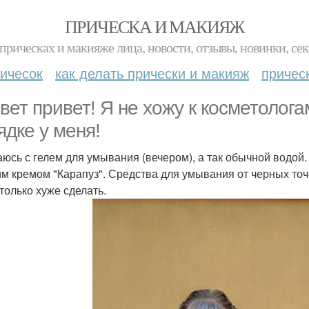
ПРИЧЕСКА И МАКИЯЖ
прическах и макияже лица, новости, отзывы, новинки, сек
ичесок
как делать прически и макияж
причес
вет привет! Я не хожу к косметолога
ядке у меня!
юсь с гелем для умывания (вечером), а так обычной водой. 
им кремом "Карапуз". Средства для умывания от черных точек
 только хуже сделать.