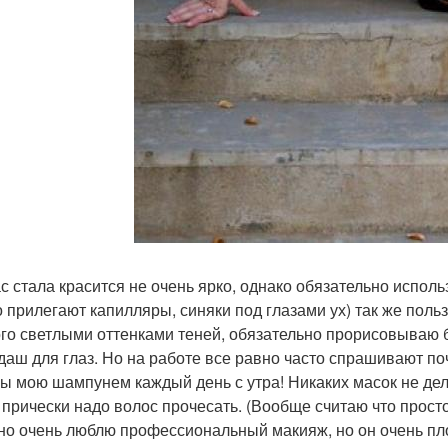
с стала красится не очень ярко, однако обязательно исполь
о прилегают капилляры, синяки под глазами ух) так же поль
го светлыми оттенками теней, обязательно прорисовываю б
даш для глаз. Но на работе все равно часто спрашивают поч
ы мою шампунем каждый день с утра! Никаких масок не дел
 прически надо волос прочесать. (Вообще считаю что прост
но очень люблю профессиональный макияж, но он очень пло