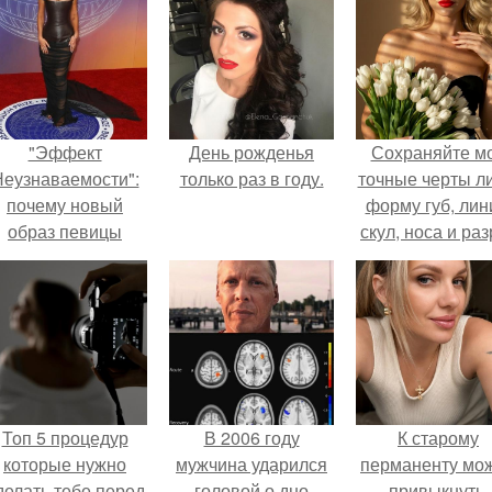
"Эффект
День рожденья
Сохраняйте м
еузнаваемости":
только раз в году.
точные черты ли
почему новый
форму губ, ли
образ певицы
скул, носа и раз
вызвал споры о
глаз.
гранях
возможного?
Топ 5 процедур
В 2006 году
К старому
которые нужно
мужчина ударился
перманенту мо
делать тебе перед
головой о дно
привыкнуть.