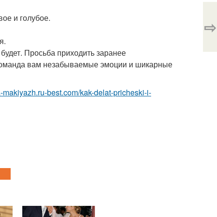
вое и голубое.
⇨
я.
 будет. Просьба приходить заранее
 команда вам незабываемые эмоции и шикарные
a-makiyazh.ru-best.com/kak-delat-pricheski-i-