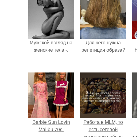
Мужской взгляд на
Для чего нужна
женские тела -.
репетиция образа?
Н
Barbie Sun Lovin
Работа в MLM, то
Malibu 70s.
есть сетевой
компании сейчас
с