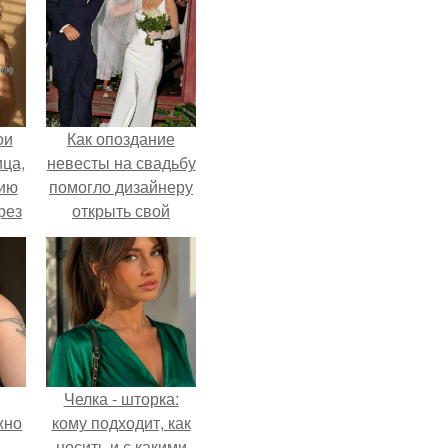
ои
Как опоздание
ца,
невесты на свадьбу
нию
помогло дизайнеру
рез
открыть свой
бренд.
Челка - шторка:
жно
кому подходит, как
носить и с какими