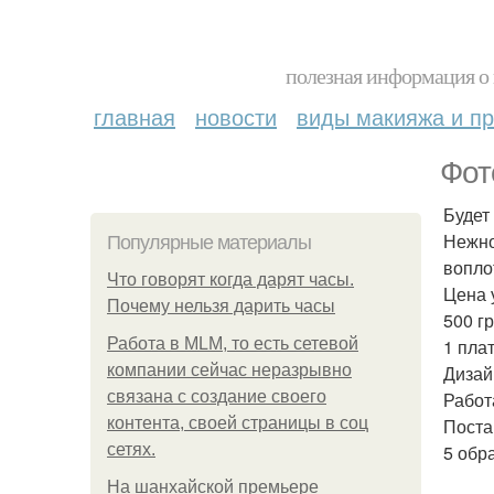
полезная информация о 
главная
новости
виды макияжа и пр
Фот
Будет
Нежно
Популярные материалы
вопло
Что говорят когда дарят часы.
Цена 
Почему нельзя дарить часы
500 гр
Работа в MLM, то есть сетевой
1 пла
компании сейчас неразрывно
Дизай
связана с создание своего
Работ
контента, своей страницы в соц
Поста
сетях.
5 обр
На шанхайской премьере