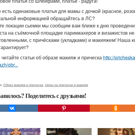
овое платья со шлейфами, платье - радуга!
е есть одинаковые платья для мамы с дочкой (красное, розо
тальной информацией обращайтесь в ЛС?
те локации сьемки мы сообщим вам ближе к дню проведени
уста на съёмочной площадке парикмахеров и визажистов не
товленными, с причёсками (укладками) и макияжем! Наша
гарантирует?
 читайте статьи об образе макияж и прическа
http://prichesk
zh/obr...
и:
Образ макияж и прическа
,
Цены на прически и макияж
авилось? Поделитесь с друзьями!