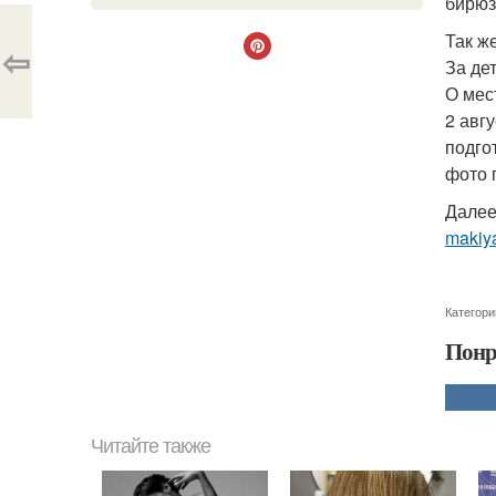
бирюз
Так ж
⇦
За де
О мес
2 авг
подго
фото 
Далее
makiya
Категори
Понр
Читайте также