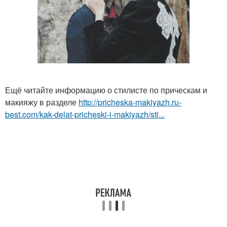
Ещё читайте информацию о стилисте по прическам и
макияжу в разделе
http://pricheska-makiyazh.ru-
best.com/kak-delat-pricheski-i-makiyazh/sti...