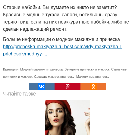
Старые набойки. Вы думаете их никто не заметит?
Красивые модные туфли, сапоги, ботильоны сразу
теряют вид, если на них неаккуратные набойки, либо не
сделан надлежащий ремонт.
Больше информации о модном макияже и прическа
http://pricheska-makiyazh.ru-best.com/vidy-makiyazha-i-
prichesok/modnyy-...
Категории:
Модный макияж и прическа
,
Вечерние прически и макияж
,
Стильные
прически и макияж
,
Сделать макияж прическу
,
Макияж под прическу
Читайте также