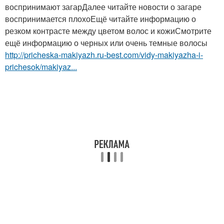
воспринимают загарДалее читайте новости о загаре
воспринимается плохоЕщё читайте информацию о
резком контрасте между цветом волос и кожиСмотрите
ещё информацию о черных или очень темные волосы
http://pricheska-makiyazh.ru-best.com/vidy-makiyazha-i-
prichesok/makiyaz...