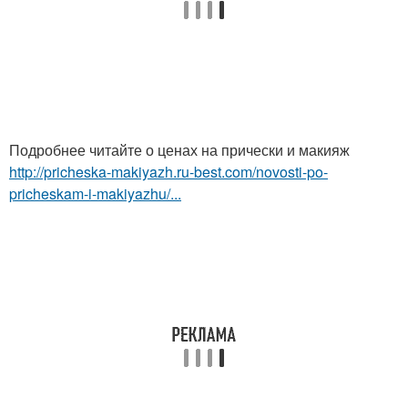
Подробнее читайте о ценах на прически и макияж
http://pricheska-makiyazh.ru-best.com/novosti-po-
pricheskam-i-makiyazhu/...