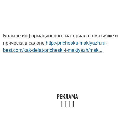
Больше информационного материала о макияже и
прическа в салоне
http://pricheska-makiyazh.ru-
best.com/kak-delat-pricheski-i-makiyazh/mak...