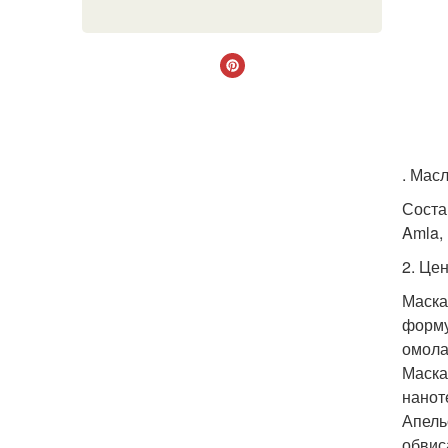
. Мас
Соста
Amla, 
2. Цен
Маска
форму
омола
Маска
нанот
Апель
обвис