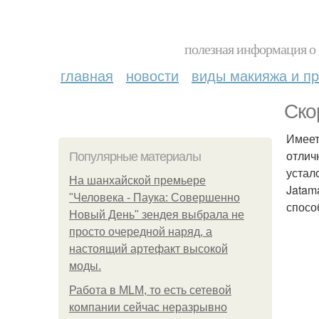
полезная информация о 
главная
новости
виды макияжа и пр
Ско
Имеет
отлич
Популярные материалы
устал
На шанхайской премьере
Jatam
"Человека - Паука: Совершенно
спосо
Новый День" зендея выбрала не
просто очередной наряд, а
настоящий артефакт высокой
моды.
Работа в MLM, то есть сетевой
компании сейчас неразрывно