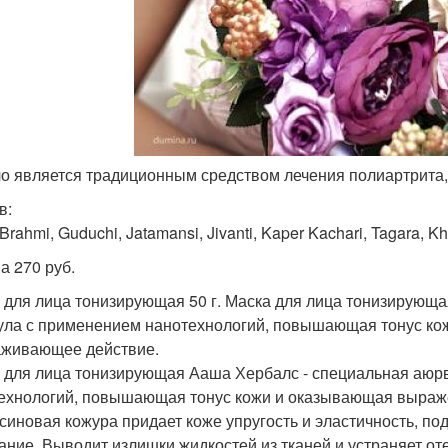
ло является традиционным средством лечения полиартрита, 
в:
Brahmi, Guduchi, Jatamansi, Jivanti, Kaper Kachari, Tagara, Kh
а 270 руб.
 для лица тонизирующая 50 г. Маска для лица тонизирующ
ла с применением нанотехнологий, повышающая тонус к
живающее действие.
 для лица тонизирующая Ааша Хербалс - специальная аюр
ехнологий, повышающая тонус кожи и оказывающая выра
синовая кожура придает коже упругость и эластичность, по
ание. Выводит излишки жидкостей из тканей и устраняет от