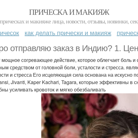
ПРИЧЕСКА И МАКИЯЖ
прическах и макияже лица, новости, отзывы, новинки, сек
ичесок
как делать прически и макияж
причес
ро отправляю заказ в Индию? 1. Цен
 мощное согревающее действие, которое облегчает боль и 
ным средством от головной боли, усталости и стресса. явл
ости и стресса Его исцеляющая сила основана на искусно п
ansi, Jivanti, Kaper Kachari, Tagara, которые эффективны 
бны усиливать кровоток и мягко обезбаливать