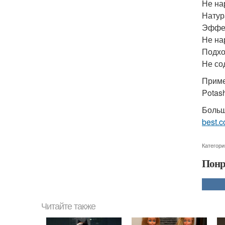
Не на
Натур
Эффек
Не на
Подхо
Не со
Приме
Potas
Больш
best.c
Категори
Понр
Читайте также