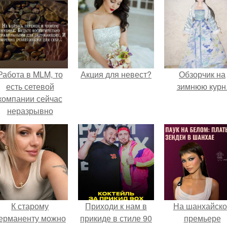
Работа в MLM, то
Акция для невест?
Обзорчик на
есть сетевой
зимнюю курн
компании сейчас
неразрывно
вязана с создание
своего контента,
своей страницы в
соц сетях.
К старому
Приходи к нам в
На шанхайско
ерманенту можно
прикиде в стиле 90
премьере