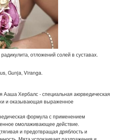
радикулита, отложений солей в суставах.
us, Gunja, Viranga.
ая Ааша Хербалс - специальная аюрведическая
ожи и оказывающая выраженное
ведическая формула с применением
женное омолаживающее действие.
дтягивая и предотвращая дряблость и
ечность. Мята успокаивает раздражения и