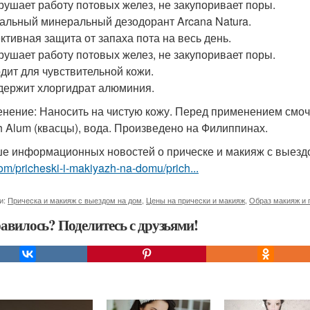
рушает работу потовых желез, не закупоривает поры.
альный минеральный дезодорант Arcana Natura.
тивная защита от запаха пота на весь день.
рушает работу потовых желез, не закупоривает поры.
дит для чувствительной кожи.
держит хлоргидрат алюминия.
нение: Наносить на чистую кожу. Перед применением смочи
h Alum (квасцы), вода. Произведено на Филиппинах.
е информационных новостей о прическе и макияж с выезд
om/pricheski-i-makiyazh-na-domu/prich...
и:
Прическа и макияж с выездом на дом
,
Цены на прически и макияж
,
Образ макияж и 
авилось? Поделитесь с друзьями!