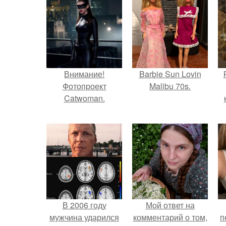
Внимание!
Barbie Sun Lovin
Фотопроект
Malibu 70s.
Catwoman.
с
В 2006 году
Мой ответ на
мужчина ударился
комментарий о том,
п