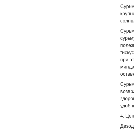
Сурьм
крупн
солнц
Сурьм
сурьм
полез
"иску
при э
минда
остав
Сурьм
возвр
здоро
удобн
4. Цен
Дезод