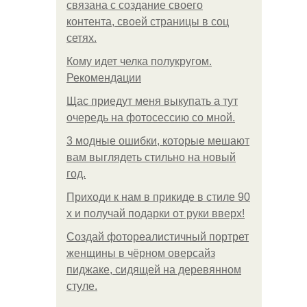
связана с создание своего
контента, своей страницы в соц
сетях.
Кому идет челка полукругом.
Рекомендации
Щас приедут меня выкупать а тут
очередь на фотосессию со мной.
3 модные ошибки, которые мешают
вам выглядеть стильно на новый
год.
Приходи к нам в прикиде в стиле 90
х и получай подарки от руки вверх!
Создай фотореалистичный портрет
женщины в чёрном оверсайз
пиджаке, сидящей на деревянном
стуле.