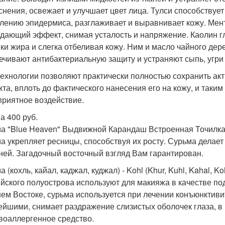
снения, освежает и улучшает цвет лица. Тулси способствуе
лению эпидермиса, разглаживает и выравнивает кожу. Ме
дающий эффект, снимая усталость и напряжение. Каолин гл
ки жира и слегка отбеливая кожу. Ним и масло чайного де
ечивают антибактериальную защиту и устраняют сыпь, угри
ехнологии позволяют практически полностью сохранить ак
кта, вплоть до фактического нанесения его на кожу, и таким
приятное воздействие.
а 400 руб.
а "Blue Heaven" Выдвижной Карандаш Встроенная Точилка Д
а укрепляет ресницы, способствуя их росту. Сурьма делает 
ней. Загадочный восточный взгляд Вам гарантирован.
 (кохль, кайал, каджал, куджал) - Kohl (Khur, Kuhl, Kahal, 
йского полуострова используют для макияжа в качестве подво
ем Востоке, сурьма используется при лечении конъюнктиви
ейшими, снимает раздражение слизистых оболочек глаза, в
воаллергенное средство.