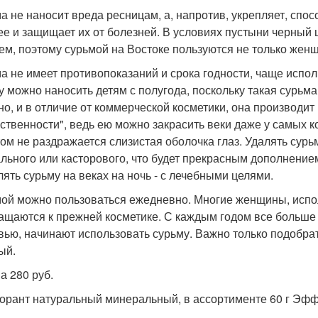
а не наносит вреда ресницам, а, напротив, укрепляет, спосо
ее и защищает их от болезней. В условиях пустыни черный 
ем, поэтому сурьмой на Востоке пользуются не только жен
а не имеет противопоказаний и срока годности, чаще испо
у можно наносить детям с полугода, поскольку такая сурьма
но, и в отличие от коммерческой косметики, она производи
сственности", ведь ею можно закрасить веки даже у самых ко
том не раздражается слизистая оболочка глаз. Удалять сур
льного или касторового, что будет прекрасным дополнением
лять сурьму на веках на ночь - с лечебными целями.
ой можно пользоваться ежедневно. Многие женщины, испо
ащаются к прежней косметике. С каждым годом все больш
вью, начинают использовать сурьму. Важно только подобра
ый.
а 280 руб.
орант натуральный минеральный, в ассортименте 60 г Эффе