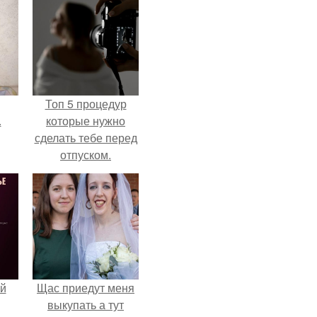
Топ 5 процедур
.
которые нужно
сделать тебе перед
отпуском.
й
Щас приедут меня
выкупать а тут