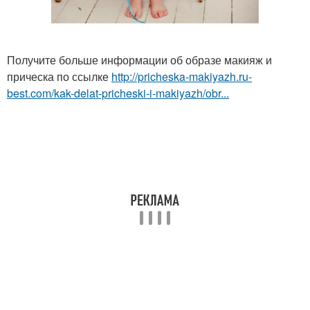
Получите больше информации об образе макияж и
прическа по ссылке
http://pricheska-makiyazh.ru-
best.com/kak-delat-pricheski-i-makiyazh/obr...