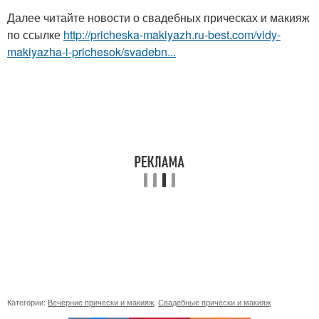
Далее читайте новости о свадебных прическах и макияж
по ссылке
http://pricheska-makiyazh.ru-best.com/vidy-
makiyazha-i-prichesok/svadebn...
Категории:
Вечерние прически и макияж
,
Свадебные прически и макияж