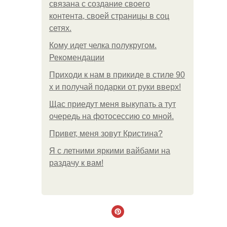
связана с создание своего
контента, своей страницы в соц
сетях.
Кому идет челка полукругом.
Рекомендации
Приходи к нам в прикиде в стиле 90
х и получай подарки от руки вверх!
Щас приедут меня выкупать а тут
очередь на фотосессию со мной.
Привет, меня зовут Кристина?
Я с летними яркими вайбами на
раздачу к вам!