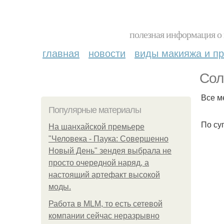
полезная информация о 
главная
новости
виды макияжа и пр
Сол
Все м
Популярные материалы
По су
На шанхайской премьере
"Человека - Паука: Совершенно
Новый День" зендея выбрала не
просто очередной наряд, а
настоящий артефакт высокой
моды.
Работа в MLM, то есть сетевой
компании сейчас неразрывно