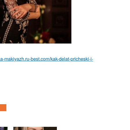
ska-makiyazh.ru-best.com/kak-delat-pricheski-i-