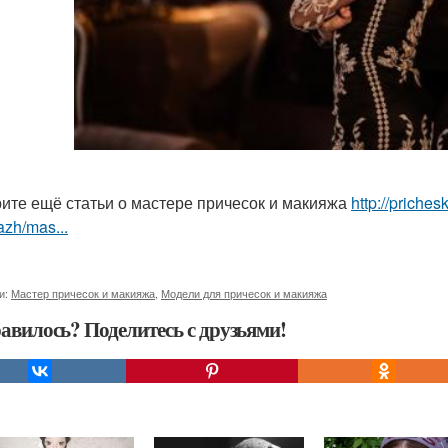
ите ещё статьи о мастере причесок и макияжа
http://priche
zh/mas...
и:
Мастер причесок и макияжа
,
Модели для причесок и макияжа
авилось? Поделитесь с друзьями!