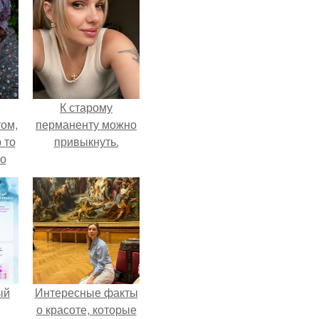
К старому
ом,
перманенту можно
 то
привыкнуть.
но
ь.
ый
Интересные факты
о красоте, которые