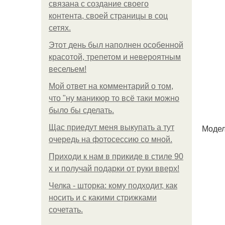
связана с создание своего
контента, своей страницы в соц
сетях.
Этот день был наполнен особенной
красотой, трепетом и невероятным
весельем!
Мой ответ на комментарий о том,
что "ну маникюр то всё таки можно
было бы сделать.
Модел
Щас приедут меня выкупать а тут
очередь на фотосессию со мной.
Приходи к нам в прикиде в стиле 90
х и получай подарки от руки вверх!
Челка - шторка: кому подходит, как
носить и с какими стрижками
сочетать.