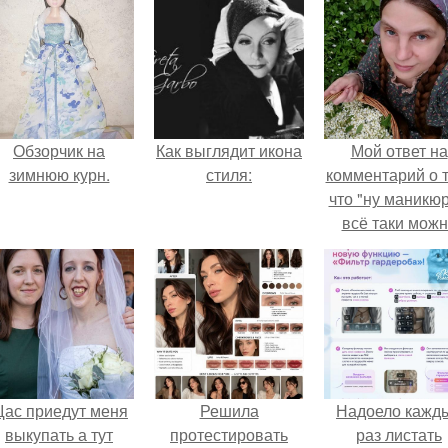
Обзорчик на
Как выглядит икона
Мой ответ на
зимнюю курн.
стиля:
комментарий о т
что "ну маникюр
всё таки мож
было бы сделат
ас приедут меня
Решила
Надоело кажд
выкупать а тут
протестировать
раз листать