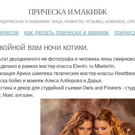
ПРИЧЕСКА И МАКИЯЖ
прическах и макияже лица, новости, отзывы, новинки, сек
ичесок
как делать прически и макияж
причес
койной вам ночи котики.
ьтат двухдневного мк фотографа и человека лены смирново
делано в рамках мастер-класса Elenln. ru Mkelenln.
изация Арина шмелева творческие мастер-классы Heartbea
ска бойко и макияж Алиса Алборова и Дарья.
стика и декор для студийной съемки Owls and Flowers - сту
; Макс алгазин.