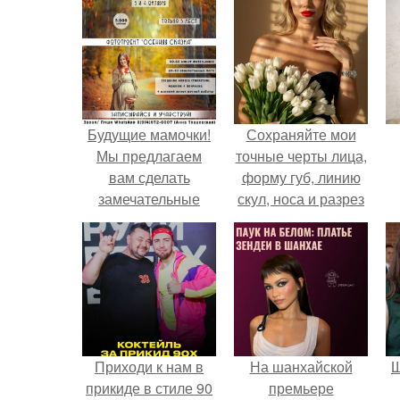
Будущие мамочки!
Сохраняйте мои
Мы предлагаем
точные черты лица,
вам сделать
форму губ, линию
замечательные
скул, носа и разрез
фотографии в
глаз.
сказочном осеннем
лесу!
Приходи к нам в
На шанхайской
Щ
прикиде в стиле 90
премьере