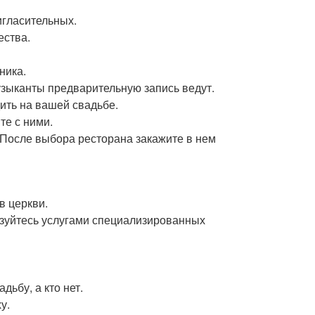
игласительных.
ества.
ника.
узыканты предварительную запись ведут.
ить на вашей свадьбе.
те с ними.
 После выбора ресторана закажите в нем
в церкви.
ьзуйтесь услугами специализированных
дьбу, а кто нет.
у.