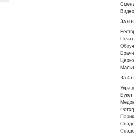
Смена
Видео
За 6 
Ресто
Печат
Обруч
Брачн
Церко
Мальч
За 4 
Украш
Букет
Медов
Фотог
Парик
Сваде
Сваде