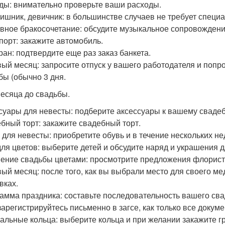
ды: внимательно проверьте ваши расходы.
ишник, девичник: в большинстве случаев не требует специ
вное бракосочетание: обсудите музыкальное сопровождени
порт: закажите автомобиль.
ран: подтвердите еще раз заказ банкета.
ый месяц: запросите отпуск у вашего работодателя и попро
бы (обычно 3 дня.
месяца до свадьбы.
суары для невесты: подберите аксессуары к вашему сваде
бный торт: закажите свадебный торт.
 для невесты: приобретите обувь и в течение нескольких не
для цветов: выберите детей и обсудите наряд и украшения д
ение свадьбы цветами: просмотрите предложения флорист
ый месяц: после того, как вы выбрали место для своего ме
вках.
амма праздника: составьте последовательность вашего сва
 зарегистрируйтесь письменно в загсе, как только все докуме
альные кольца: выберите кольца и при желании закажите г