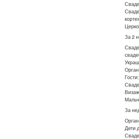
Сваде
Сваде
корте
Церко
За 2 
Сваде
сваде
Украш
Орган
Гости
Сваде
Визаж
Мальч
За не
Орган
Дети 
Сваде