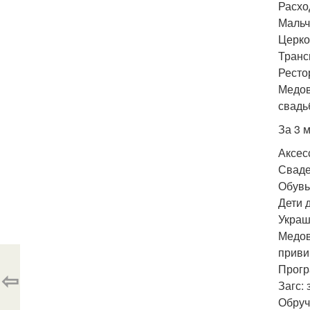
Расхо
Мальч
Церко
Транс
Ресто
Медов
свадь
За 3 
Аксес
Сваде
Обувь
Дети 
Украш
Медов
приви
Прогр
⇦
Загс:
Обруч