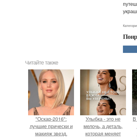
путеш
украш
Категори
Понр
Читайте также
"Оскар-2016":
Улыбка - это не
В
лучшие прически и
мелочь, а деталь,
макияж звезд.
которая меняет