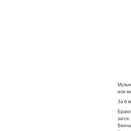
Музык
или м
За 6 
Брако
загсе.
Венча