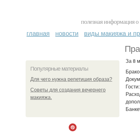
полезная информация о 
главная
новости
виды макияжа и пр
Пра
За 8 
Популярные материалы
Брако
Докум
Для чего нужна репетиция образа?
Гости
Советы для создания вечернего
Расхо
макияжа.
допол
Банке