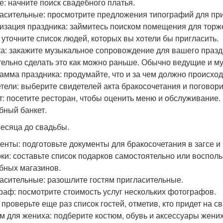
е: начните поиск свадебного платья.
асительные: просмотрите предложения типографий для пр
изация праздника: займитесь поиском помещения для торж
: уточните список людей, которых вы хотели бы пригласить.
а: закажите музыкальное сопровождение для вашего празд
ельно сделать это как можно раньше. Обычно ведущие и м
амма праздника: продумайте, что и за чем должно происход
тели: выберите свидетелей акта бракосочетания и поговори
т: посетите ресторан, чтобы оценить меню и обслуживание.
бный банкет.
месяца до свадьбы.
енты: подготовьте документы для бракосочетания в загсе и 
ки: составьте список подарков самостоятельно или воспол
бных магазинов.
асительные: разошлите гостям пригласительные.
раф: посмотрите стоимость услуг нескольких фотографов.
 проверьте еще раз список гостей, отметив, кто придет на сва
м для жениха: подберите костюм, обувь и аксессуары жених