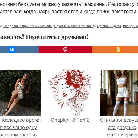
ествие: без суеты можно упаковать чемоданы. Ресторан: уто
ается зал, когда накрывается стол и когда прибывают гости.
и:
Свадебные прически и макияж
,
Сделать макияж прическу
,
Прически дома
,
Вечерние
авилось? Поделитесь с друзьями!
 последнее время
Chapter 13 Part 2.
Стильная девуш
я всё чаще одну
это девушка,
закономерность
которая умее