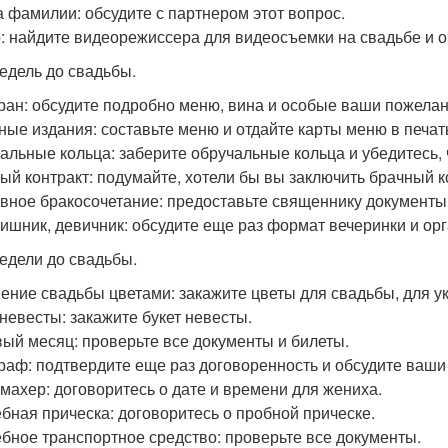
 фамилии: обсудите с партнером этот вопрос.
: найдите видеорежиссера для видеосъемки на свадьбе и о
недель до свадьбы.
ран: обсудите подробно меню, вина и особые ваши пожелан
ные издания: составьте меню и отдайте карты меню в печат
альные кольца: заберите обручальные кольца и убедитесь,
ый контракт: подумайте, хотели бы вы заключить брачный к
вное бракосочетание: предоставьте священнику документы и
ишник, девичник: обсудите еще раз формат вечеринки и ор
недели до свадьбы.
ение свадьбы цветами: закажите цветы для свадьбы, для у
 невесты: закажите букет невесты.
ый месяц: проверьте все документы и билеты.
раф: подтвердите еще раз договоренность и обсудите ваши
махер: договоритесь о дате и времени для жениха.
бная прическа: договоритесь о пробной прическе.
бное транспортное средство: проверьте все документы.