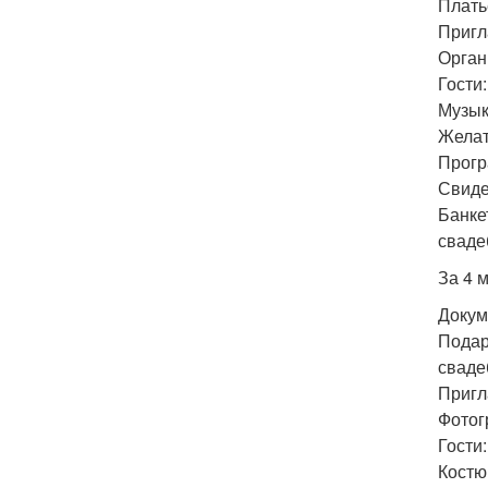
Плать
Пригл
Орган
Гости
Музык
Желат
Прогр
Свиде
Банке
сваде
За 4 
Докум
Подар
сваде
Пригл
Фотог
Гости:
Костю