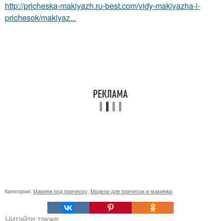
http://pricheska-makiyazh.ru-best.com/vidy-makiyazha-i-
prichesok/makiyaz...
Категории:
Макияж под прическу
,
Модели для причесок и макияжа
Читайте также