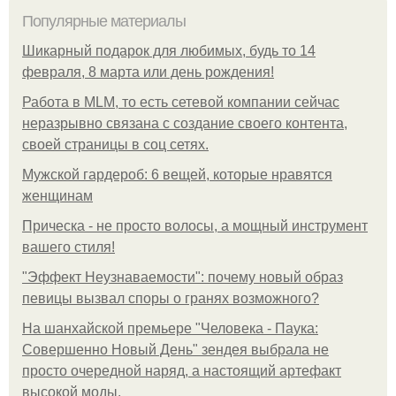
Популярные материалы
Шикарный подарок для любимых, будь то 14
февраля, 8 марта или день рождения!
Работа в MLM, то есть сетевой компании сейчас
неразрывно связана с создание своего контента,
своей страницы в соц сетях.
Мужской гардероб: 6 вещей, которые нравятся
женщинам
Прическа - не просто волосы, а мощный инструмент
вашего стиля!
"Эффект Неузнаваемости": почему новый образ
певицы вызвал споры о гранях возможного?
На шанхайской премьере "Человека - Паука:
Совершенно Новый День" зендея выбрала не
просто очередной наряд, а настоящий артефакт
высокой моды.