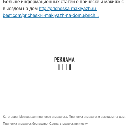
Больше информационных статей о прическе и макияж с
выездом на дом
http://pricheska-makiyazh.ru-
best.com/pricheski-i-makiyazh-na-domu/prich...
Категории:
Модели для причесок и макияжа
,
Прическа и макияж с выездом на дом
,
Прическа и макияж бесплатно
,
Сделать макияж прическу