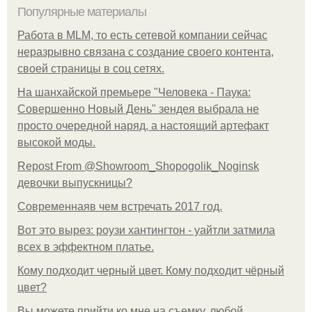
Популярные материалы
Работа в MLM, то есть сетевой компании сейчас
неразрывно связана с создание своего контента,
своей страницы в соц сетях.
На шанхайской премьере "Человека - Паука:
Совершенно Новый День" зендея выбрала не
просто очередной наряд, а настоящий артефакт
высокой моды.
Repost From @Showroom_Shopogolik_Noginsk
девочки выпускницы?
Современнаяв чем встречать 2017 год.
Вот это вырез: роузи хантингтон - уайтли затмила
всех в эффектном платьe.
Кому подходит черный цвет. Кому подходит чёрный
цвет?
Вы можете прийти ко мне на съемку, любой.